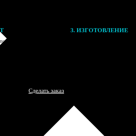
ЕТ
3. ИЗГОТОВЛЕНИЕ
подготовки заказа к печати
Оплатите заказ банковской кар
алисты могут связаться с Вами
оплаты получите подтверждение
му телефону или email для
описанием заказа. Когда отпра
я деталей.
вы получите письмо с трек-но
отслеживания.
Сделать заказ