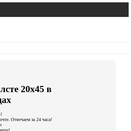
лсте 20х45 в
дах
!
чте. Отвечаем за 24 часа!
и
мира!