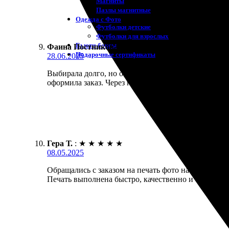
Магниты
Пазлы магнитные
Одежда с Фото
Футболки детские
Футболки для взрослых
Бьюти-боксы
Фаина Постникова
:
★
★
★
★
★
Подарочные сертификаты
28.06.2025
Выбирала долго, но остановилась на этой компании.
оформила заказ. Через несколько дней получила сво
Гера Т.
:
★
★
★
★
★
08.05.2025
Обращались с заказом на печать фото на холсте. О
Печать выполнена быстро, качественно и без нарек