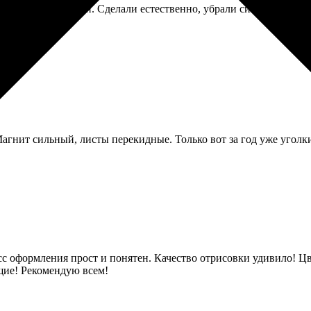
ала услугу ретуши. Сделали естественно, убрали синяки под глаз
гнит сильный, листы перекидные. Только вот за год уже уголки о
сс оформления прост и понятен. Качество отрисовки удивило! Цв
щие! Рекомендую всем!