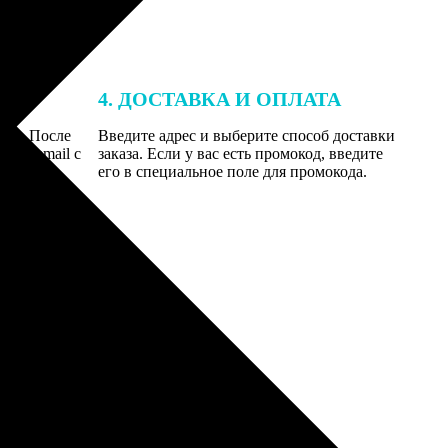
4. ДОСТАВКА И ОПЛАТА
той. После
Введите адрес и выберите способ доставки
 на email с
заказа. Если у вас есть промокод, введите
вим заказ
его в специальное поле для промокода.
мером для