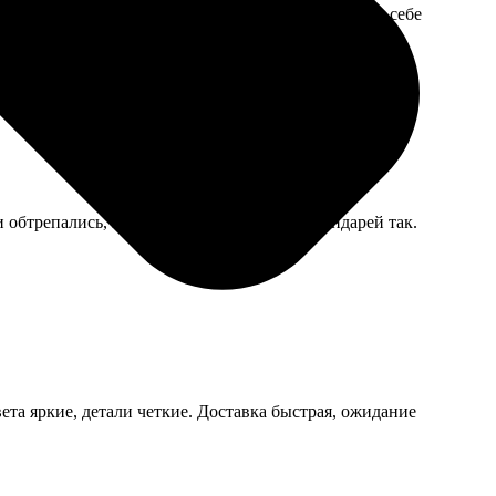
ами, но не перестарались. В паспорте теперь сама себе
бтрепались, но это, наверное, у всех календарей так.
ета яркие, детали четкие. Доставка быстрая, ожидание