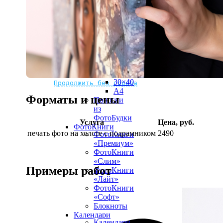
рамке
10х10
10×15
13×18
15×15
15×20
20×20
20×30
Не нашли Ваш город?
Мы доставляем по всему миру
30×30
30×40
Продолжить без города
A4
Форматы и цены
Полоски
из
ФотоБудки
Услуга
Цена, руб.
ФотоКниги
печать фото на холсте с подрамником
2490
ФотоКниги
«Премиум»
ФотоКниги
«Слим»
Примеры работ
ФотоКниги
«Лайт»
ФотоКниги
«Софт»
Блокноты
Календари
Календари