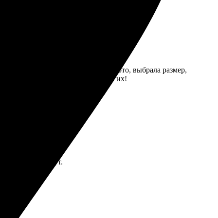
нь простым и понятным: загрузила фото, выбрала размер,
 четкое. Рада, что выбрала именно их!
о несколько минут.
сем рекомендую!