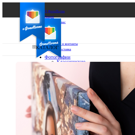
О ФотоПочте
Акции
Сделаем за вас
Бизнесу
FAQ
Франшиза
Поддержка и контакты
КАТАЛОГ
Оплата и доставка
Фотографии
Классические
фото
Ваш город:
10х10
10х15
Ваш регион доставки
13х18
15х15
Выберите из списка:
15х20
20х20
20х30
30х30
30х40
А4
Фото
в