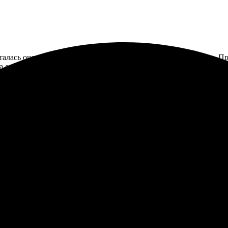
алась очень довольна. Заказала печать фотографии на холсте. П
 оплату. Связались со мной быстро, подтвердили детали. Холст с
а скорость доставки. Обязательно воспользуюсь еще!
се прошло отлично. Поддержка быстро ответила на вопросы. Проц
довал — отличное качество! Буду обращаться снова. Рекомендую в