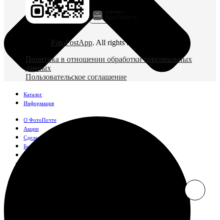
© 2026
FotoPostApp
. All rights reserved
Политика в отношении обработки персональных
данных
Пользовательское соглашение
Каталог
Информация
О ФотоПочте
Акции
Сделаем за вас
Бизнесу
FAQ
Франшиза
Поддержка и контакты
Оплата и доставка
Фотографии
Классические фото
10х10