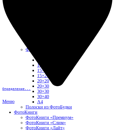
10х15
13х18
15х15
15х20
20х20
20х30
30х30
30х40
А4
Фото в рамке
10х10
10×15
13×18
15×15
15×20
20×20
20×30
Определение...
30×30
30×40
Меню
A4
Полоски из ФотоБудки
ФотоКниги
ФотоКниги «Премиум»
ФотоКниги «Слим»
ФотоКниги «Лайт»