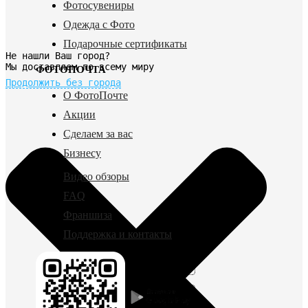
Фотосувениры
Одежда с Фото
Подарочные сертификаты
Не нашли Ваш город?
Мы доставляем по всему миру
ФОТОПОЧТА
Продолжить без города
О ФотоПочте
Акции
Сделаем за вас
Бизнесу
Видео обзоры
FAQ
Франшиза
Поддержка и контакты