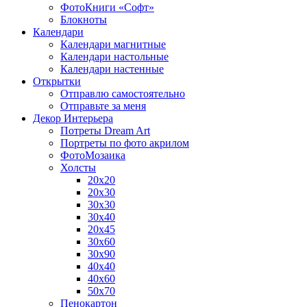
ФотоКниги «Софт»
Блокноты
Календари
Календари магнитные
Календари настольные
Календари настенные
Открытки
Отправлю самостоятельно
Отправьте за меня
Декор Интерьера
Потреты Dream Art
Портреты по фото акрилом
ФотоМозаика
Холсты
20х20
20х30
30х30
30х40
20х45
30х60
30х90
40х40
40х60
50х70
Пенокартон