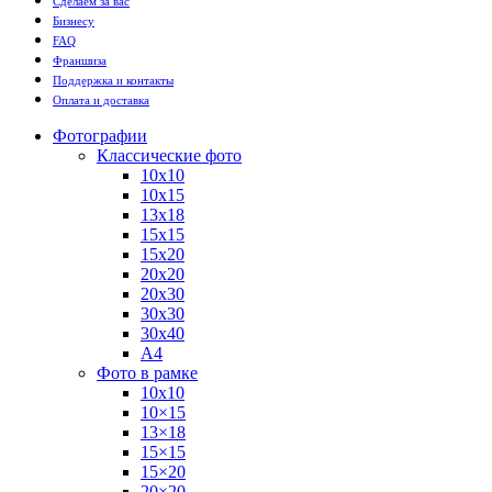
Сделаем за вас
Бизнесу
FAQ
Франшиза
Поддержка и контакты
Оплата и доставка
Фотографии
Классические фото
10х10
10х15
13х18
15х15
15х20
20х20
20х30
30х30
30х40
А4
Фото в рамке
10х10
10×15
13×18
15×15
15×20
20×20