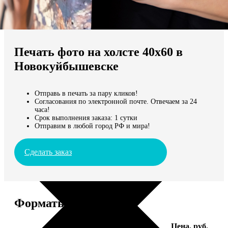
Не нашли Ваш город?
Мы доставляем по всему миру
Печать фото на холсте 40х60 в
Продолжить без города
Новокуйбышевске
Отправь в печать за пару кликов!
Согласования по электронной почте. Отвечаем за 24
часа!
Срок выполнения заказа: 1 сутки
Отправим в любой город РФ и мира!
Сделать заказ
Форматы и цены
Услуга
Цена, руб.