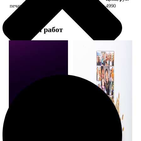
печать фото на холсте 40х60 на подрамнике
4990
Примеры работ