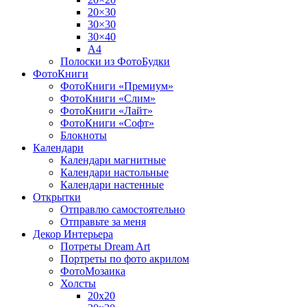
20×30
30×30
30×40
A4
Полоски из ФотоБудки
ФотоКниги
ФотоКниги «Премиум»
ФотоКниги «Слим»
ФотоКниги «Лайт»
ФотоКниги «Софт»
Блокноты
Календари
Календари магнитные
Календари настольные
Календари настенные
Открытки
Отправлю самостоятельно
Отправьте за меня
Декор Интерьера
Потреты Dream Art
Портреты по фото акрилом
ФотоМозаика
Холсты
20х20