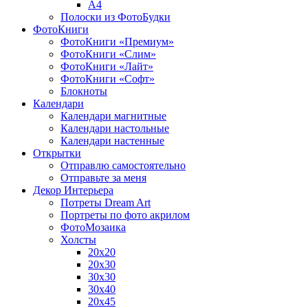
A4
Полоски из ФотоБудки
ФотоКниги
ФотоКниги «Премиум»
ФотоКниги «Слим»
ФотоКниги «Лайт»
ФотоКниги «Софт»
Блокноты
Календари
Календари магнитные
Календари настольные
Календари настенные
Открытки
Отправлю самостоятельно
Отправьте за меня
Декор Интерьера
Потреты Dream Art
Портреты по фото акрилом
ФотоМозаика
Холсты
20х20
20х30
30х30
30х40
20х45