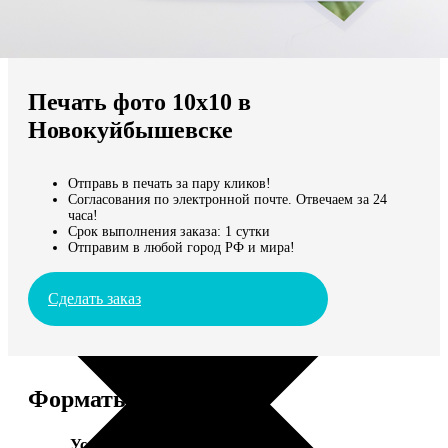
Не нашли Ваш город?
Мы доставляем по всему миру
Печать фото 10х10 в
Продолжить без города
Новокуйбышевске
Отправь в печать за пару кликов!
Согласования по электронной почте. Отвечаем за 24
часа!
Срок выполнения заказа: 1 сутки
Отправим в любой город РФ и мира!
Сделать заказ
Форматы и цены
Услуга
Цена, руб.