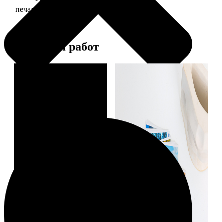
печать фото 10х10
19
Примеры работ