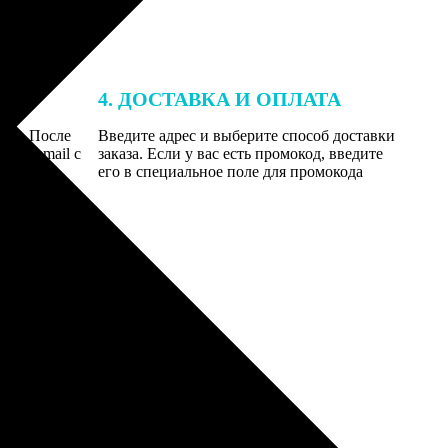
4. ДОСТАВКА И ОПЛАТА
той. После
Введите адрес и выберите способ доставки
 на email с
заказа. Если у вас есть промокод, введите
вим заказ
его в специальное поле для промокода
мером для