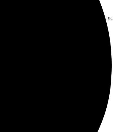
л простым и интуитивно понятным. Загрузила файлы на
 удивила оперативность и качество. Теперь буду
аказа через сайт, ничего лишнего.
а фотографий занимает считанные минуты. Цены