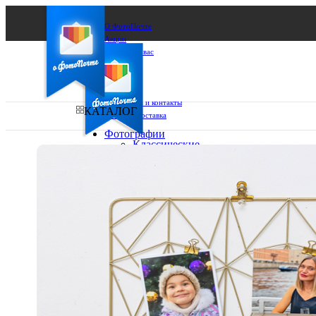
О ФотоПочте
Акции
Сделаем за вас
Бизнесу
FAQ
Франшиза
Поддержка и контакты
КАТАЛОГ
Оплата и доставка
Фотографии
Классические
фото
Ваш город:
10х10
10х15
Ваш регион доставки
13х18
15х15
Выберите из списка:
15х20
20х20
20х30
30х30
30х40
А4
Фото
в