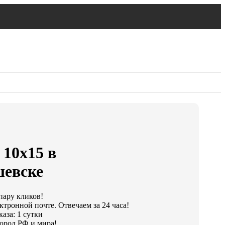
 10х15 в
евске
 пару кликов!
ктронной почте. Отвечаем за 24 часа!
аза: 1 сутки
ород РФ и мира!