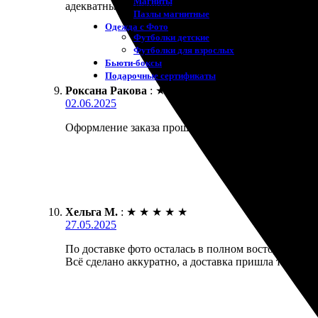
Магниты
адекватные, а качество на высоте. Получил заказ 
Пазлы магнитные
Одежда с Фото
Футболки детские
Футболки для взрослых
Бьюти-боксы
Подарочные сертификаты
Роксана Ракова
:
★
★
★
★
★
02.06.2025
Оформление заказа прошло легко и быстро. Выбор 
Хельга М.
:
★
★
★
★
★
27.05.2025
По доставке фото осталась в полном восторге! Про
Всё сделано аккуратно, а доставка пришла точно в 