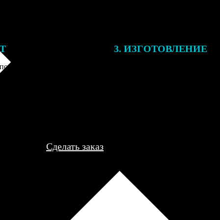
ЕТ
3. ИЗГОТОВЛЕНИЕ
подготовки заказа к печати
Оплатите заказ банковской кар
алисты могут связаться с Вами
оплаты получите подтверждение
му телефону или email для
описанием заказа. Когда отпра
я деталей.
вы получите письмо с трек-но
отслеживания.
Сделать заказ