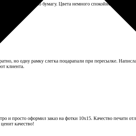
, выбрала матовую бумагу. Цвета немного спокойнее, чем на экр
куратно, но одну рамку слегка поцарапали при пересылке. Напис
ют клиента.
о и просто оформил заказ на фотки 10х15. Качество печати отли
 ценит качество!