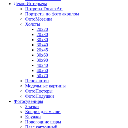
Декор Интерьера
Потреты Dream Art
Портреты по фото акрилом
ФотоМозаика
Холсты
20х20
20х30
30х30
30х40
20х45
30х60
30х90
40х40
40х60
50х70
Пенокартон
Модульные картины
ФотоПостеры
ФотоПодушки
Фотоcувениры
Значки
Коврик для мыши
Кружки
Новогодние шары
Пазл картонный