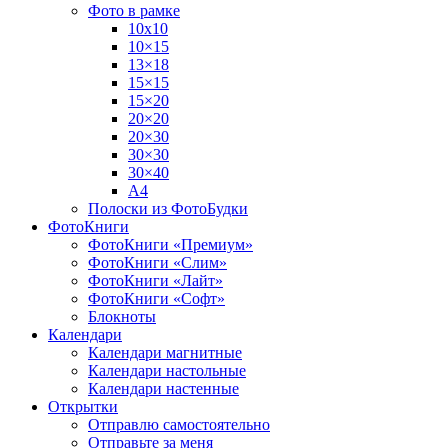
Фото в рамке
10х10
10×15
13×18
15×15
15×20
20×20
20×30
30×30
30×40
A4
Полоски из ФотоБудки
ФотоКниги
ФотоКниги «Премиум»
ФотоКниги «Слим»
ФотоКниги «Лайт»
ФотоКниги «Софт»
Блокноты
Календари
Календари магнитные
Календари настольные
Календари настенные
Открытки
Отправлю самостоятельно
Отправьте за меня