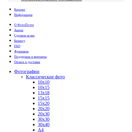
Каталог
Информация
О ФотоПочте
Акции
Сделаем за вас
Бизнесу
FAQ
Франшиза
Поддержка и контакты
Оплата и доставка
Фотографии
Классические фото
10х10
10х15
13х18
15х15
15х20
20х20
20х30
30х30
30х40
А4