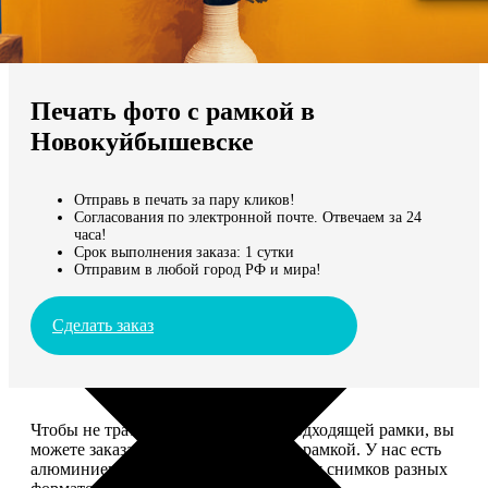
Не нашли Ваш город?
Мы доставляем по всему миру
Печать фото с рамкой в
Продолжить без города
Новокуйбышевске
Отправь в печать за пару кликов!
Согласования по электронной почте. Отвечаем за 24
часа!
Срок выполнения заказа: 1 сутки
Отправим в любой город РФ и мира!
Сделать заказ
Чтобы не тратить время на поиск подходящей рамки, вы
можете заказать печать фото сразу с рамкой. У нас есть
алюминиевые и деревянные рамки для снимков разных