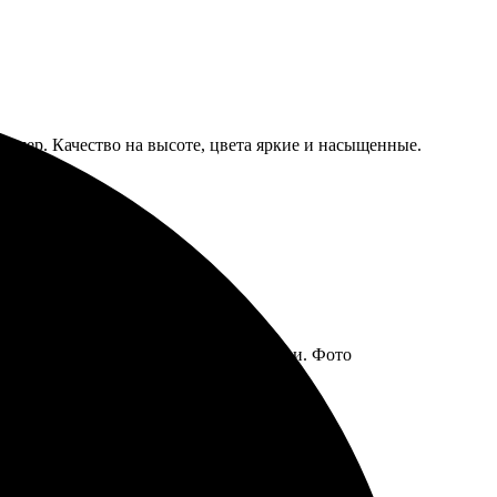
азмер. Качество на высоте, цвета яркие и насыщенные.
вольна!
мление заказа не заняло много времени. Фото
е довольны!