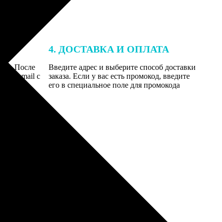
4. ДОСТАВКА И ОПЛАТА
той. После
Введите адрес и выберите способ доставки
 на email с
заказа. Если у вас есть промокод, введите
вим заказ
его в специальное поле для промокода
мером для