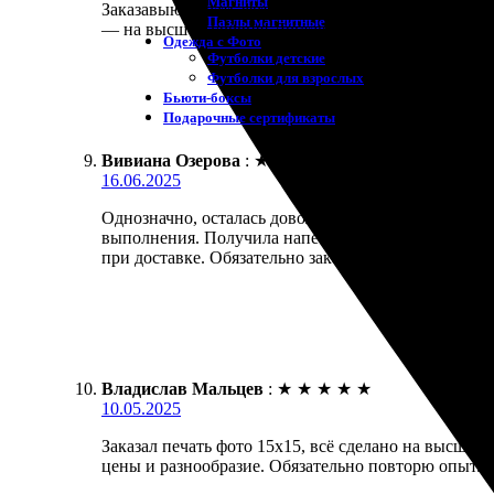
Магниты
Заказавыю печать фотокартинки 15х15, осталась д
Пазлы магнитные
— на высшем уровне! Доставили быстро, без задер
Одежда с Фото
Футболки детские
Футболки для взрослых
Бьюти-боксы
Подарочные сертификаты
Вивиана Озерова
:
★
★
★
★
★
16.06.2025
Однозначно, осталась довольна своим заказом. Печ
выполнения. Получила напечатанные фотографии в с
при доставке. Обязательно закажу еще, идеи уже п
Владислав Мальцев
:
★
★
★
★
★
10.05.2025
Заказал печать фото 15х15, всё сделано на высшем
цены и разнообразие. Обязательно повторю опыт. Р