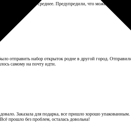
е исходника было среднее. Предупредили, что может быть зернис
ыло отправить набор открыток родне в другой город. Отправили
лось самому на почту идти.
овало. Заказала для подарка, все пришло хорошо упакованным. 
Всё прошло без проблем, осталась довольна!