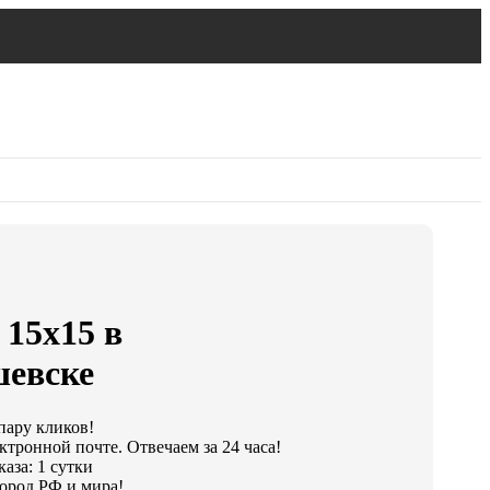
 15х15 в
евске
 пару кликов!
ктронной почте. Отвечаем за 24 часа!
аза: 1 сутки
ород РФ и мира!