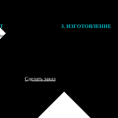
ЕТ
3. ИЗГОТОВЛЕНИЕ
подготовки заказа к печати
Оплатите заказ банковской кар
алисты могут связаться с Вами
оплаты получите подтверждение
му телефону или email для
описанием заказа. Когда отпра
я деталей.
вы получите письмо с трек-но
отслеживания.
Сделать заказ