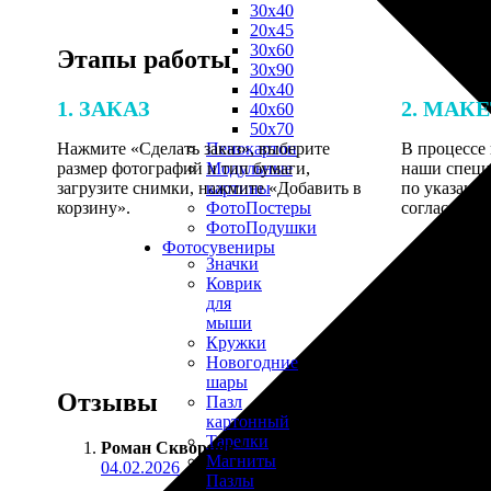
30х40
20х45
30х60
Этапы работы
30х90
40х40
1. ЗАКАЗ
2. МАК
40х60
50х70
Нажмите «Сделать заказ», выберите
В процессе 
Пенокартон
размер фотографий и тип бумаги,
наши специ
Модульные
загрузите снимки, нажмите «Добавить в
по указанно
картины
корзину».
согласовани
ФотоПостеры
ФотоПодушки
Фотоcувениры
Значки
Коврик
для
мыши
Кружки
Новогодние
шары
Отзывы
Пазл
картонный
Тарелки
Роман Скворцов
:
Магниты
04.02.2026
Пазлы