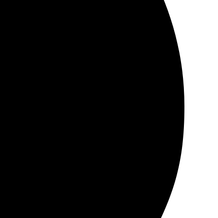
В течение дня получила уведомление о готовности.
ь ещё.
ростым и понятным. Загрузка фото заняла минуту.
тная команда, которая всегда на связи. Однозначно