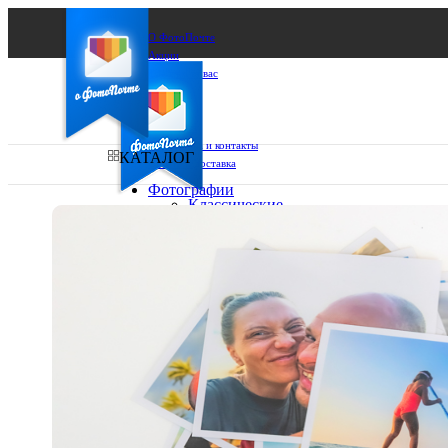
О ФотоПочте
Акции
Сделаем за вас
Бизнесу
FAQ
Франшиза
Поддержка и контакты
КАТАЛОГ
Оплата и доставка
Фотографии
Классические
фото
Ваш город:
10х10
10х15
Ваш регион доставки
13х18
15х15
Выберите из списка:
15х20
20х20
20х30
30х30
30х40
А4
Фото
в