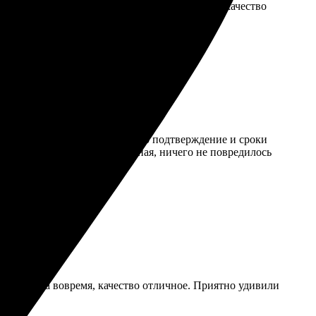
 бумаги и оформление превзошли ожидания, а качество
ко через сайт. Сразу же пришло подтверждение и сроки
чем ожидала. Упаковка надежная, ничего не повредилось
вка пришла вовремя, качество отличное. Приятно удивили