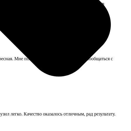
ерт немного помялся при пересылке, но сами фото в
ересная. Мне понравилось, что можно было пообщаться с
зил легко. Качество оказалось отличным, рад результату.