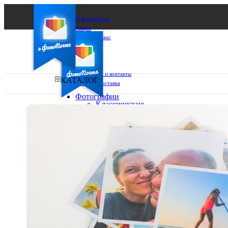
О ФотоПочте
Акции
Сделаем за вас
Бизнесу
FAQ
Франшиза
Поддержка и контакты
КАТАЛОГ
Оплата и доставка
Фотографии
Классические
фото
Ваш город:
10х10
10х15
Ваш регион доставки
13х18
15х15
Выберите из списка:
15х20
20х20
20х30
30х30
30х40
А4
Фото
в