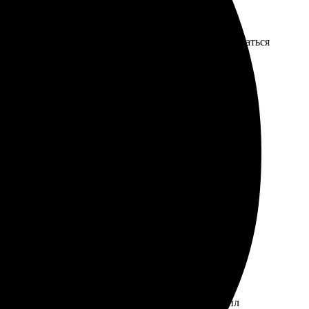
ивила. Сайт немного запутанный, но в целом разобраться
 Советую всем, кто хочет сохранить воспоминания в
чный результат, цветопередача супер!
нтерфейс, быстро выбрал нужный формат и загрузил