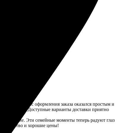
дача отличная. Рекомендую всем!
ане!
шевске. Процесс оформления заказа оказался простым и
римеры работ. Доступные варианты доставки приятно
тали четкие. Эти семейные моменты теперь радуют глаз
нит качество и хорошие цены!