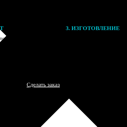
ЕТ
3. ИЗГОТОВЛЕНИЕ
подготовки заказа к печати
Оплатите заказ банковской кар
алисты могут связаться с Вами
оплаты получите подтверждение
му телефону или email для
описанием заказа. Когда отпра
я деталей.
вы получите письмо с трек-но
отслеживания.
Сделать заказ