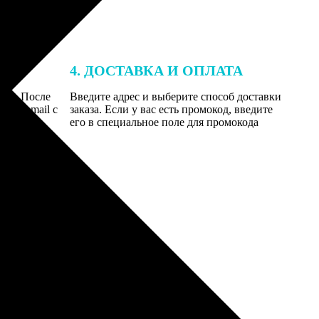
4. ДОСТАВКА И ОПЛАТА
той. После
Введите адрес и выберите способ доставки
 на email с
заказа. Если у вас есть промокод, введите
вим заказ
его в специальное поле для промокода
мером для