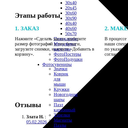
30х40
20х45
30х60
Этапы работы
30х90
40х40
1. ЗАКАЗ
2. МАК
40х60
50х70
Нажмите «Сделать заказ», выберите
В процессе 
Пенокартон
размер фотографий и тип бумаги,
наши специ
Модульные
загрузите снимки, нажмите «Добавить в
по указанно
картины
корзину».
согласовани
ФотоПостеры
ФотоПодушки
Фотоcувениры
Значки
Коврик
для
мыши
Кружки
Новогодние
шары
Отзывы
Пазл
картонный
Тарелки
Злата Н.
:
Магниты
05.02.2026
Пазлы