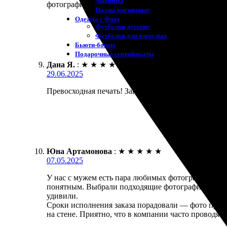
Магниты
фотографии. Легко оплатил, и через несколько дней
Пазлы магнитные
Одежда с Фото
Футболки детские
Футболки для взрослых
Бьюти-боксы
Подарочные сертификаты
Дана Я.
:
★
★
★
★
★
29.06.2025
Превосходная печать! Заказала квадратное фото, п
Юна Артамонова
:
★
★
★
★
★
07.05.2025
У нас с мужем есть пара любимых фотографий, кот
понятным. Выбрали подходящие фотографии, загруз
удивили.
Сроки исполнения заказа порадовали — фото пришл
на стене. Приятно, что в компании часто проводятс