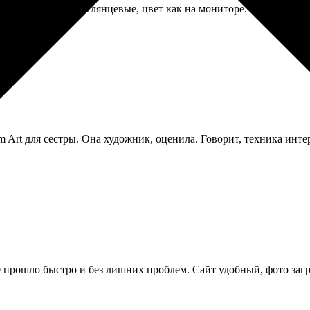
шли ровненькие, глянцевые, цвет как на мониторе. Только конв
m Art для сестры. Она художник, оценила. Говорит, техника инт
е прошло быстро и без лишних проблем. Сайт удобный, фото загру