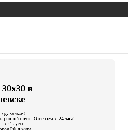
 30х30 в
евске
 пару кликов!
ктронной почте. Отвечаем за 24 часа!
аза: 1 сутки
ород РФ и мира!