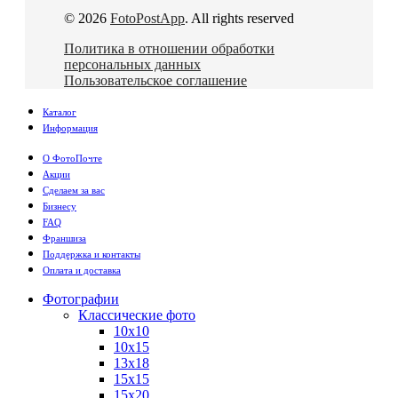
© 2026
FotoPostApp
. All rights reserved
Политика в отношении обработки
персональных данных
Пользовательское соглашение
Каталог
Информация
О ФотоПочте
Акции
Сделаем за вас
Бизнесу
FAQ
Франшиза
Поддержка и контакты
Оплата и доставка
Фотографии
Классические фото
10х10
10х15
13х18
15х15
15х20