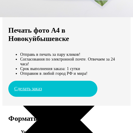
Не нашли Ваш город?
Мы доставляем по всему миру
Печать фото А4 в
Продолжить без города
Новокуйбышевске
Отправь в печать за пару кликов!
Согласования по электронной почте. Отвечаем за 24
часа!
Срок выполнения заказа: 1 сутки
Отправим в любой город РФ и мира!
Сделать заказ
Форматы и цены
Услуга
Цена, руб.