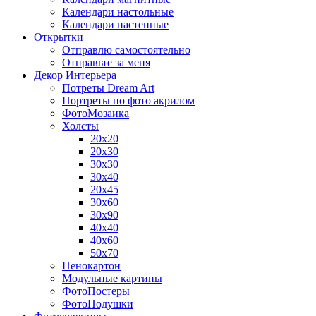
Календари настольные
Календари настенные
Открытки
Отправлю самостоятельно
Отправьте за меня
Декор Интерьера
Потреты Dream Art
Портреты по фото акрилом
ФотоМозаика
Холсты
20х20
20х30
30х30
30х40
20х45
30х60
30х90
40х40
40х60
50х70
Пенокартон
Модульные картины
ФотоПостеры
ФотоПодушки