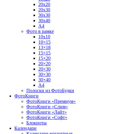
20х20
20х30
30х30
30х40
А4
Фото в рамке
10х10
10×15
13×18
15×15
15×20
20×20
20×30
30×30
30×40
A4
Полоски из ФотоБудки
ФотоКниги
ФотоКниги «Премиум»
ФотоКниги «Слим»
ФотоКниги «Лайт»
ФотоКниги «Софт»
Блокноты
Календари
Календари магнитные