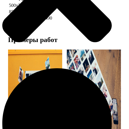
500х700 глянец
2490
850х600 глянец
3490
1200х850 глянец
5490
Примеры работ