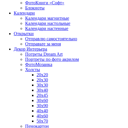
ФотоКниги «Софт»
Блокноты
Календари
Календари магнитные
Календари настольные
Календари настенные
Открытки
Отправлю самостоятельно
Отправьте за меня
Декор Интерьера
Потреты Dream Art
Портреты по фото акрилом
ФотоМозаика
Холсты
20х20
20х30
30х30
30х40
20х45
30х60
30х90
40х40
40х60
50х70
Пенокартон