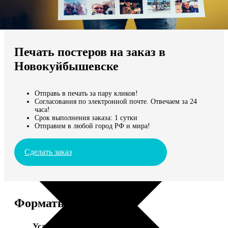
Не нашли Ваш город?
Мы доставляем по всему миру
Печать постеров на заказ в
Продолжить без города
Новокуйбышевске
Отправь в печать за пару кликов!
Согласования по электронной почте. Отвечаем за 24
часа!
Срок выполнения заказа: 1 сутки
Отправим в любой город РФ и мира!
Сделать заказ
Форматы и цены
Услуга
Цена, руб.