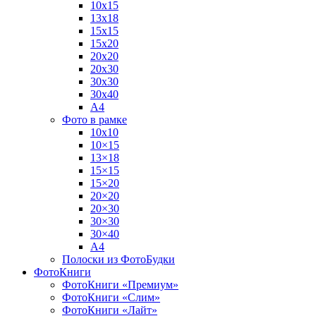
10х15
13х18
15х15
15х20
20х20
20х30
30х30
30х40
А4
Фото в рамке
10х10
10×15
13×18
15×15
15×20
20×20
20×30
30×30
30×40
A4
Полоски из ФотоБудки
ФотоКниги
ФотоКниги «Премиум»
ФотоКниги «Слим»
ФотоКниги «Лайт»