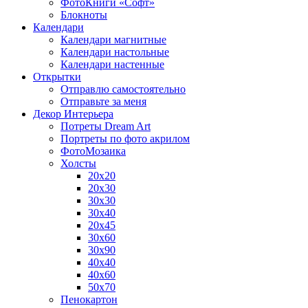
ФотоКниги «Софт»
Блокноты
Календари
Календари магнитные
Календари настольные
Календари настенные
Открытки
Отправлю самостоятельно
Отправьте за меня
Декор Интерьера
Потреты Dream Art
Портреты по фото акрилом
ФотоМозаика
Холсты
20х20
20х30
30х30
30х40
20х45
30х60
30х90
40х40
40х60
50х70
Пенокартон