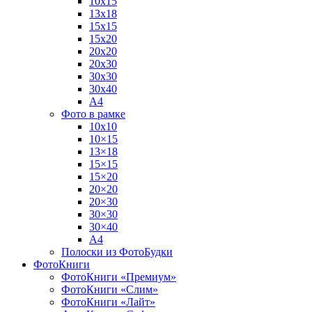
10х15
13х18
15х15
15х20
20х20
20х30
30х30
30х40
А4
Фото в рамке
10х10
10×15
13×18
15×15
15×20
20×20
20×30
30×30
30×40
A4
Полоски из ФотоБудки
ФотоКниги
ФотоКниги «Премиум»
ФотоКниги «Слим»
ФотоКниги «Лайт»