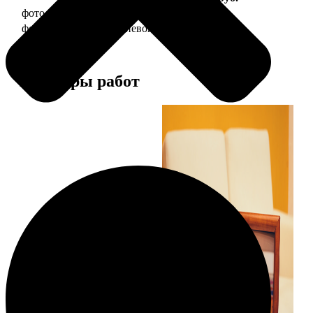
фото 10х15 в деревянной рамке
340
фото 10х15 в алюминиевой рамке
1490
Примеры работ