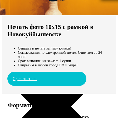
Не нашли Ваш город?
Мы доставляем по всему миру
Печать фото 10х15 с рамкой в
Продолжить без города
Новокуйбышевске
Отправь в печать за пару кликов!
Согласования по электронной почте. Отвечаем за 24
часа!
Срок выполнения заказа: 1 сутки
Отправим в любой город РФ и мира!
Сделать заказ
Форматы и цены
Услуга
Цена, руб.