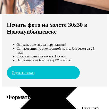
Не нашли Ваш город?
Мы доставляем по всему миру
Печать фото на холсте 30х30 в
Продолжить без города
Новокуйбышевске
Отправь в печать за пару кликов!
Согласования по электронной почте. Отвечаем за 24
часа!
Срок выполнения заказа: 1 сутки
Отправим в любой город РФ и мира!
Сделать заказ
Форматы и цены
Услуга
Цена, руб.