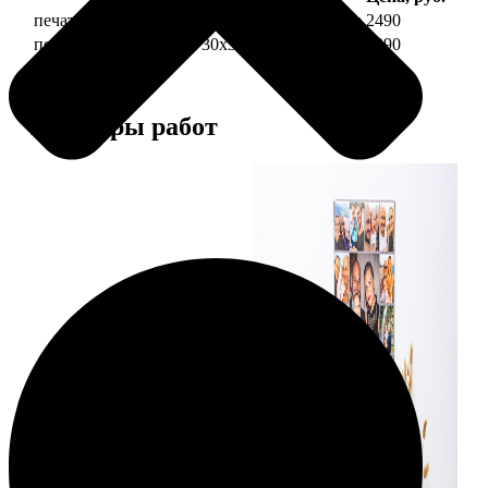
печать фото на холсте 30х30 на подрамнике
2490
печать фото на холсте 30х30 в раме
4990
Примеры работ