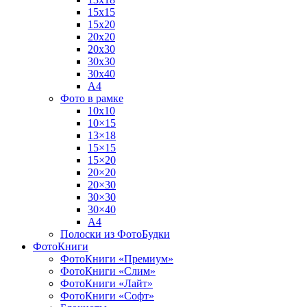
15х15
15х20
20х20
20х30
30х30
30х40
А4
Фото в рамке
10х10
10×15
13×18
15×15
15×20
20×20
20×30
30×30
30×40
A4
Полоски из ФотоБудки
ФотоКниги
ФотоКниги «Премиум»
ФотоКниги «Слим»
ФотоКниги «Лайт»
ФотоКниги «Софт»