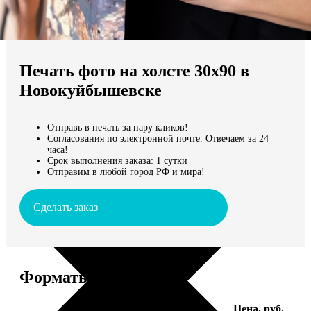
Не нашли Ваш город?
Мы доставляем по всему миру
Печать фото на холсте 30х90 в
Продолжить без города
Новокуйбышевске
Отправь в печать за пару кликов!
Согласования по электронной почте. Отвечаем за 24
часа!
Срок выполнения заказа: 1 сутки
Отправим в любой город РФ и мира!
Сделать заказ
Форматы и цены
Услуга
Цена, руб.