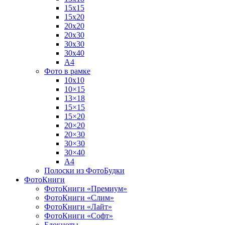
15х15
15х20
20х20
20х30
30х30
30х40
А4
Фото в рамке
10х10
10×15
13×18
15×15
15×20
20×20
20×30
30×30
30×40
A4
Полоски из ФотоБудки
ФотоКниги
ФотоКниги «Премиум»
ФотоКниги «Слим»
ФотоКниги «Лайт»
ФотоКниги «Софт»
Блокноты