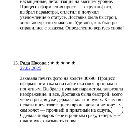
насыщенные, детализация на высшем уровне.
Процесс оформления прост — загрузил фото,
выбрал параметры, оплатил и получил
уведомление о статусе. Доставка была быстрой,
холст аккуратно упакован. Удивлён, как быстро
справились с заказом. Определенно вернусь снова!
Рада Носова
:
★
★
★
★
★
22.02.2025
Заказала печать фото на холсте 30х90. Процесс
оформления заказа на сайте оказался простым и
понятным. Выбрала нужные параметры, загрузила
изображение, и все. Доставка была быстрой, всего
через три дня уже держала холст в руках. Качество
печати впечатляет: цвета яркие, детали четкие, а
сам холст — прочный и приятный на ощупь.
Сделала подарок себе и родным сразу, теперь
планирую заказывать снова.