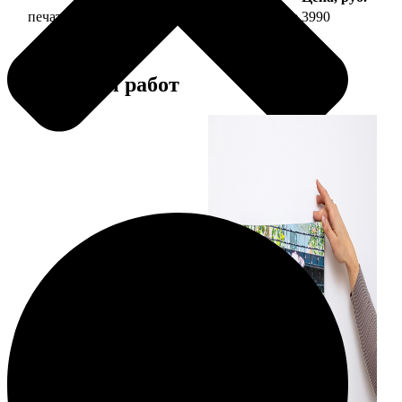
печать фото на холсте 30х90 на подрамнике
3990
Примеры работ