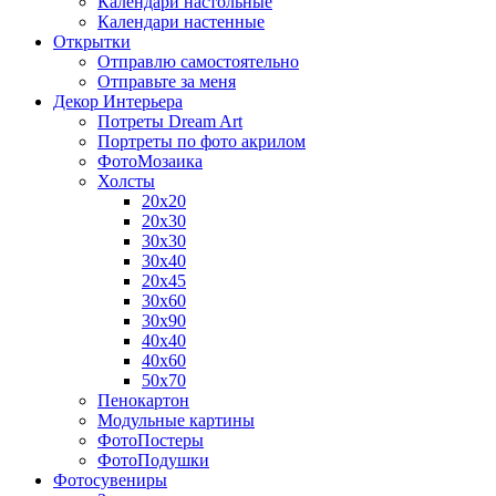
Календари настольные
Календари настенные
Открытки
Отправлю самостоятельно
Отправьте за меня
Декор Интерьера
Потреты Dream Art
Портреты по фото акрилом
ФотоМозаика
Холсты
20х20
20х30
30х30
30х40
20х45
30х60
30х90
40х40
40х60
50х70
Пенокартон
Модульные картины
ФотоПостеры
ФотоПодушки
Фотоcувениры