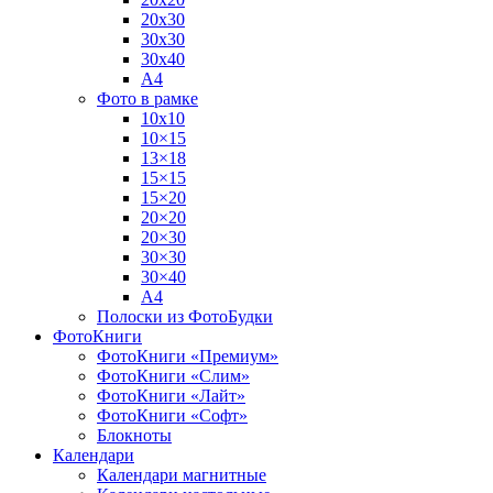
20х30
30х30
30х40
А4
Фото в рамке
10х10
10×15
13×18
15×15
15×20
20×20
20×30
30×30
30×40
A4
Полоски из ФотоБудки
ФотоКниги
ФотоКниги «Премиум»
ФотоКниги «Слим»
ФотоКниги «Лайт»
ФотоКниги «Софт»
Блокноты
Календари
Календари магнитные