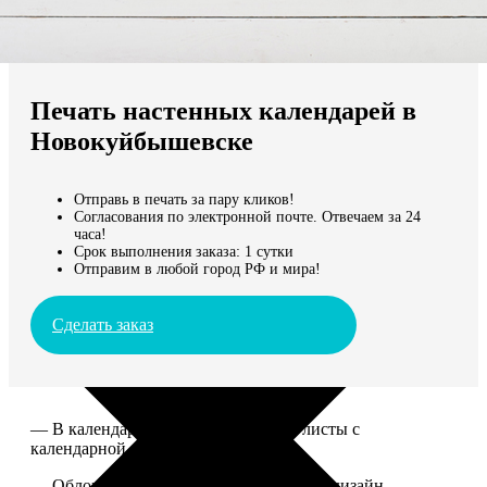
Не нашли Ваш город?
Мы доставляем по всему миру
Печать настенных календарей в
Продолжить без города
Новокуйбышевске
Отправь в печать за пару кликов!
Согласования по электронной почте. Отвечаем за 24
часа!
Срок выполнения заказа: 1 сутки
Отправим в любой город РФ и мира!
Сделать заказ
— В календаре 13 листов: обложка+листы с
календарной сеткой.
— Обложка для календаря стандартная, дизайн