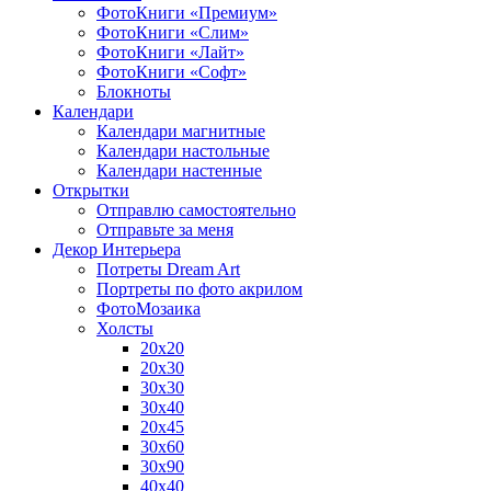
ФотоКниги «Премиум»
ФотоКниги «Слим»
ФотоКниги «Лайт»
ФотоКниги «Софт»
Блокноты
Календари
Календари магнитные
Календари настольные
Календари настенные
Открытки
Отправлю самостоятельно
Отправьте за меня
Декор Интерьера
Потреты Dream Art
Портреты по фото акрилом
ФотоМозаика
Холсты
20х20
20х30
30х30
30х40
20х45
30х60
30х90
40х40