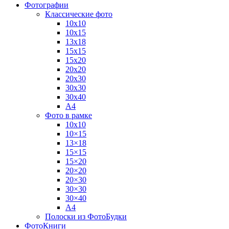
Фотографии
Классические фото
10х10
10х15
13х18
15х15
15х20
20х20
20х30
30х30
30х40
А4
Фото в рамке
10х10
10×15
13×18
15×15
15×20
20×20
20×30
30×30
30×40
A4
Полоски из ФотоБудки
ФотоКниги