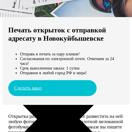
Не нашли Ваш город?
Мы доставляем по всему миру
Печать открыток с отправкой
Продолжить без города
адресату в Новокуйбышевске
Отправь в печать за пару кликов!
Согласования по электронной почте. Отвечаем за 24
часа!
Срок выполнения заказа: 1 сутки
Отправим в любой город РФ и мира!
Сделать заказ
Открытка размером 10*15, вы можете разместить на ней
любую фотографию. Печатается на плотной мелованной
фотобумаге плотностью 300 г/м2. При заказе вы пишете