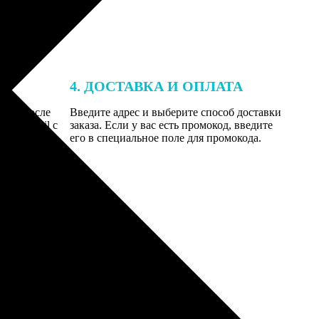
4. ДОСТАВКА И ОПЛАТА
той. После
Введите адрес и выберите способ доставки
 на email с
заказа. Если у вас есть промокод, введите
вим заказ
его в специальное поле для промокода.
мером для