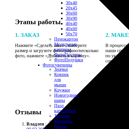
30х40
20х45
30х60
30х90
Этапы работы
40х40
40х60
50х70
1. ЗАКАЗ
2. МАК
Пенокартон
Модульные
Нажмите «Сделать заказ», выберите
В процессе 
картины
размер и загрузите фотографию/несколько
наши специ
ФотоПостеры
фото, нажмите «Добавить в корзину».
по указанно
ФотоПодушки
согласовани
Фотоcувениры
Значки
Коврик
для
мыши
Кружки
Новогодние
шары
Пазл
Отзывы
картонный
Тарелки
Магниты
Владлен
:
Пазлы