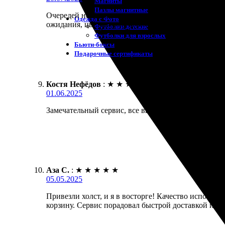
Магниты
Пазлы магнитные
Очередей не было, что приятно удивило. Заказал пе
Одежда с Фото
ожидания, цветопередача отличная! Обязательно ве
Футболки детские
Футболки для взрослых
Бьюти-боксы
Подарочные сертификаты
Костя Нефёдов
:
★
★
★
★
★
01.06.2025
Замечательный сервис, все вышло отлично! Заказал 
Аза С.
:
★
★
★
★
★
05.05.2025
Привезли холст, и я в восторге! Качество исполнен
корзину. Сервис порадовал быстрой доставкой и вн