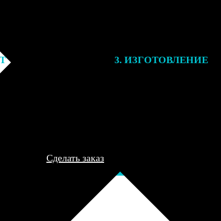
ЕТ
3. ИЗГОТОВЛЕНИЕ
подготовки заказа к печати
Оплатите заказ банковской кар
алисты могут связаться с Вами
оплаты получите подтверждение
му телефону или email для
описанием заказа. Когда отпра
я деталей.
вы получите письмо с трек-но
отслеживания.
Сделать заказ