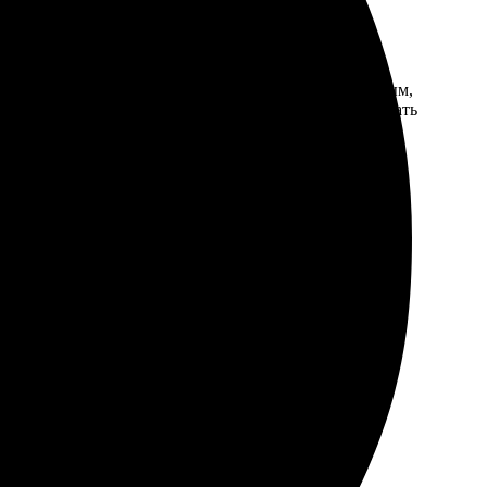
ла и настроила параметры. Интерфейс оказался удобным,
и, принесли точно в срок. Определенно, буду заказывать
 порадовала. Доставка пришла вовремя, все аккуратно