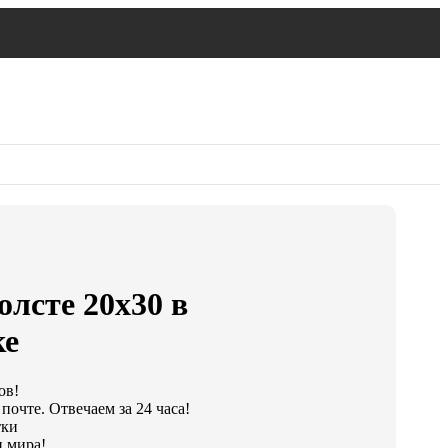
олсте 20х30 в
ке
ов!
почте. Отвечаем за 24 часа!
тки
 мира!