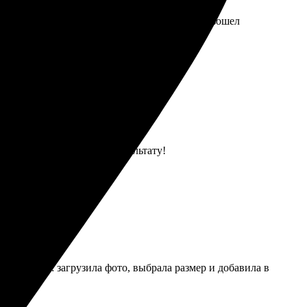
 составил заказ за пару минут. Результат превзошел
стая загрузка, радуюсь результату!
мляла легко: загрузила фото, выбрала размер и добавила в
 дом!