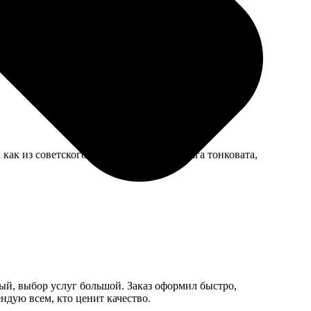
т в него пальцем, показывая где живут. Магнитная
ак из советского аппарата. Только бумага тонковата,
ый, выбор услуг большой. Заказ оформил быстро,
ндую всем, кто ценит качество.