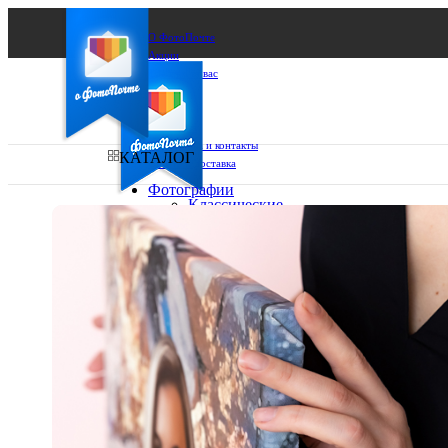
О ФотоПочте
Акции
Сделаем за вас
Бизнесу
FAQ
Франшиза
Поддержка и контакты
КАТАЛОГ
Оплата и доставка
Фотографии
Классические
фото
Ваш город:
10х10
10х15
Ваш регион доставки
13х18
15х15
Выберите из списка:
15х20
20х20
20х30
30х30
30х40
А4
Фото
в