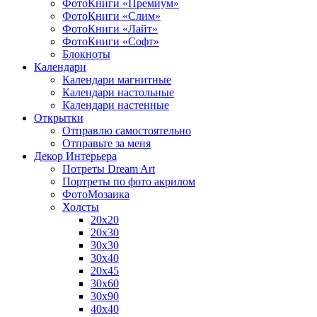
ФотоКниги «Премиум»
ФотоКниги «Слим»
ФотоКниги «Лайт»
ФотоКниги «Софт»
Блокноты
Календари
Календари магнитные
Календари настольные
Календари настенные
Открытки
Отправлю самостоятельно
Отправьте за меня
Декор Интерьера
Потреты Dream Art
Портреты по фото акрилом
ФотоМозаика
Холсты
20х20
20х30
30х30
30х40
20х45
30х60
30х90
40х40