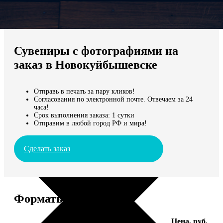
Не нашли Ваш город?
Мы доставляем по всему миру
Сувениры с фотографиями на
Продолжить без города
заказ в Новокуйбышевске
Отправь в печать за пару кликов!
Согласования по электронной почте. Отвечаем за 24
часа!
Срок выполнения заказа: 1 сутки
Отправим в любой город РФ и мира!
Сделать заказ
Форматы и цены
Услуга
Цена, руб.