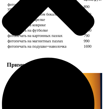
фотопечать на кружке + подарочная
890
упаковка
фотопечать на пивном бокале
1190
фотопечать на тарелке
1190
фотопечать на коврике
690
фотопечать на футболке
1490
фотопечать на картонных пазлах
790
фотопечать на магнитных пазлах
990
фотопечать на подушке+наволочка
1690
Примеры работ