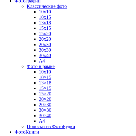
Фотографии
Классические фото
10х10
10х15
13х18
15х15
15х20
20х20
20х30
30х30
30х40
А4
Фото в рамке
10х10
10×15
13×18
15×15
15×20
20×20
20×30
30×30
30×40
A4
Полоски из ФотоБудки
ФотоКниги