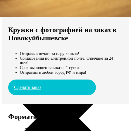
Не нашли Ваш город?
Мы доставляем по всему миру
Кружки с фотографией на заказ в
Продолжить без города
Новокуйбышевске
Отправь в печать за пару кликов!
Согласования по электронной почте. Отвечаем за 24
часа!
Срок выполнения заказа: 1 сутки
Отправим в любой город РФ и мира!
Сделать заказ
Форматы и цены
Услуга
Цена, руб.