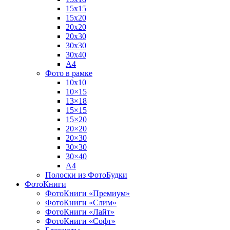
15х15
15х20
20х20
20х30
30х30
30х40
А4
Фото в рамке
10х10
10×15
13×18
15×15
15×20
20×20
20×30
30×30
30×40
A4
Полоски из ФотоБудки
ФотоКниги
ФотоКниги «Премиум»
ФотоКниги «Слим»
ФотоКниги «Лайт»
ФотоКниги «Софт»