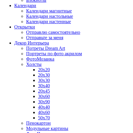
Блокноты
Календари
Календари магнитные
Календари настольные
Календари настенные
Открытки
Отправлю самостоятельно
Отправьте за меня
Декор Интерьера
Потреты Dream Art
Портреты по фото акрилом
ФотоМозаика
Холсты
20х20
20х30
30х30
30х40
20х45
30х60
30х90
40х40
40х60
50х70
Пенокартон
Модульные картины