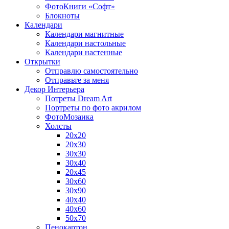
ФотоКниги «Софт»
Блокноты
Календари
Календари магнитные
Календари настольные
Календари настенные
Открытки
Отправлю самостоятельно
Отправьте за меня
Декор Интерьера
Потреты Dream Art
Портреты по фото акрилом
ФотоМозаика
Холсты
20х20
20х30
30х30
30х40
20х45
30х60
30х90
40х40
40х60
50х70
Пенокартон