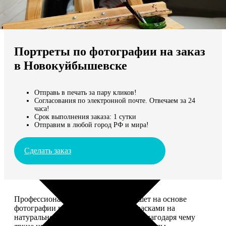
Не нашли Ваш город?
Мы доставляем по всему миру
Портреты по фотографии на заказ
Продолжить без города
в Новокуйбышевске
Отправь в печать за пару кликов!
Согласования по электронной почте. Отвечаем за 24
часа!
Срок выполнения заказа: 1 сутки
Отправим в любой город РФ и мира!
Сделать заказ
Профессиональный художник напишет на основе
фотографии портрет акриловыми красками на
натуральном холсте. Покроет лаком, благодаря чему