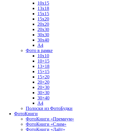
10х15
13х18
15х15
15х20
20х20
20х30
30х30
30х40
А4
Фото в рамке
10х10
10×15
13×18
15×15
15×20
20×20
20×30
30×30
30×40
A4
Полоски из ФотоБудки
ФотоКниги
ФотоКниги «Премиум»
ФотоКниги «Слим»
ФотоКниги «Лайт»