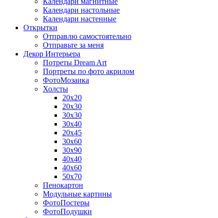
Календари магнитные
Календари настольные
Календари настенные
Открытки
Отправлю самостоятельно
Отправьте за меня
Декор Интерьера
Потреты Dream Art
Портреты по фото акрилом
ФотоМозаика
Холсты
20х20
20х30
30х30
30х40
20х45
30х60
30х90
40х40
40х60
50х70
Пенокартон
Модульные картины
ФотоПостеры
ФотоПодушки