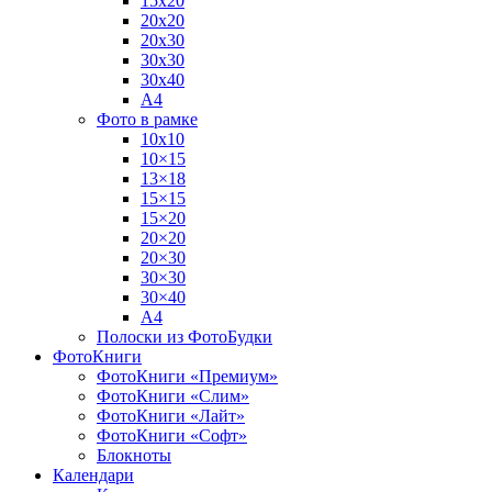
15х20
20х20
20х30
30х30
30х40
А4
Фото в рамке
10х10
10×15
13×18
15×15
15×20
20×20
20×30
30×30
30×40
A4
Полоски из ФотоБудки
ФотоКниги
ФотоКниги «Премиум»
ФотоКниги «Слим»
ФотоКниги «Лайт»
ФотоКниги «Софт»
Блокноты
Календари