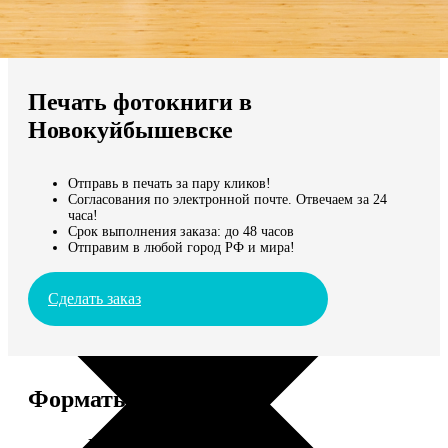
Не нашли Ваш город?
Мы доставляем по всему миру
Печать фотокниги в
Продолжить без города
Новокуйбышевске
Отправь в печать за пару кликов!
Согласования по электронной почте. Отвечаем за 24
часа!
Срок выполнения заказа: до 48 часов
Отправим в любой город РФ и мира!
Сделать заказ
Форматы и цены
Услуга
Цена, руб.