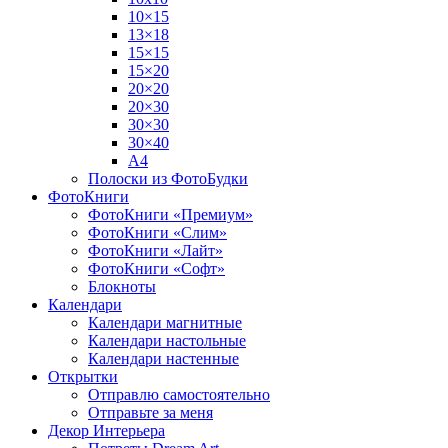
10×15
13×18
15×15
15×20
20×20
20×30
30×30
30×40
A4
Полоски из ФотоБудки
ФотоКниги
ФотоКниги «Премиум»
ФотоКниги «Слим»
ФотоКниги «Лайт»
ФотоКниги «Софт»
Блокноты
Календари
Календари магнитные
Календари настольные
Календари настенные
Открытки
Отправлю самостоятельно
Отправьте за меня
Декор Интерьера