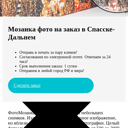
Не нашли Ваш город?
Мы доставляем по всему миру
Мозаика фото на заказ в Спасске-
Продолжить без города
Дальнем
Отправь в печать за пару кликов!
Согласования по электронной почте. Отвечаем за 24
часа!
Срок выполнения заказа: 1 сутки
Отправим в любой город РФ и мира!
Сделать заказ
ФотоМозаика – это картина из сотен небольших
снимков. Издалека смотрится как единое изображение,
но вблизи видно, что это отдельные фотографии. Целый