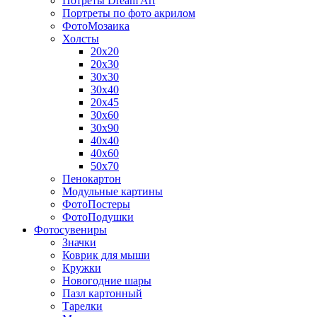
Потреты Dream Art
Портреты по фото акрилом
ФотоМозаика
Холсты
20х20
20х30
30х30
30х40
20х45
30х60
30х90
40х40
40х60
50х70
Пенокартон
Модульные картины
ФотоПостеры
ФотоПодушки
Фотоcувениры
Значки
Коврик для мыши
Кружки
Новогодние шары
Пазл картонный
Тарелки