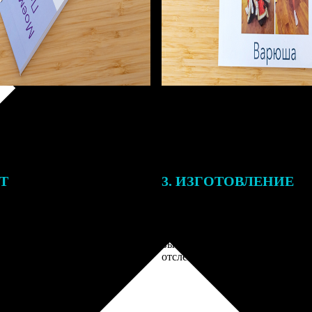
ЕТ
3. ИЗГОТОВЛЕНИЕ
тоимость ФотоКниги зависит
Оплатите заказ банковской кар
ва страниц. В процессе
оплаты получите подтверждение
заказа к печати наши
описанием заказа. Когда отпра
 могут связаться с Вами по
вы получите письмо с трек-но
телефону или email для
отслеживания.
я деталей.