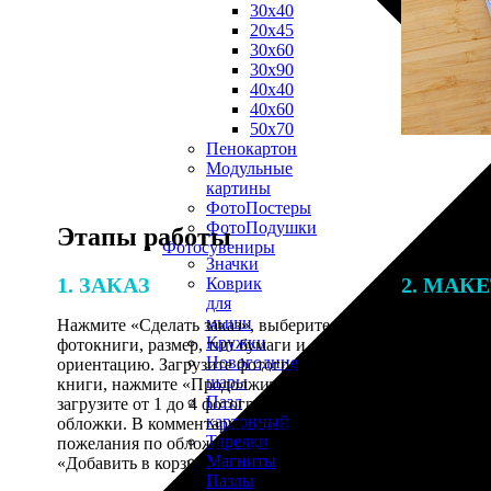
30х40
20х45
30х60
30х90
40х40
40х60
50х70
Пенокартон
Модульные
картины
ФотоПостеры
ФотоПодушки
Этапы работы
Фотоcувениры
Значки
1. ЗАКАЗ
2. МАК
Коврик
для
мыши
Нажмите «Сделать заказ», выберите тип
Итоговая с
Кружки
фотокниги, размер, тип бумаги и
от количест
Новогодние
ориентацию. Загрузите фотографии для
подготовки 
шары
книги, нажмите «Продолжить» и
специалисты
Пазл
загрузите от 1 до 4 фотографий для
указанному 
картонный
обложки. В комментарии оставьте свои
согласовани
Тарелки
пожелания по обложке, нажмите
Магниты
«Добавить в корзину».
Пазлы