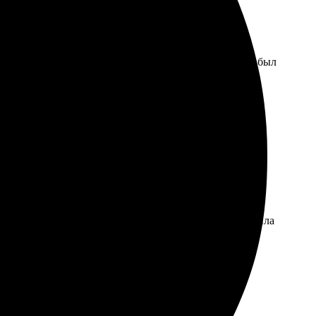
ый шаг был понятен, интерфейс удобный. Заказ готов был
жек. Понравилось, что общение с поддержкой было на
Картинки яркие, оформление аккуратное, все сделано
ожелания. Команда быстро обработала запрос и отправила
менты!