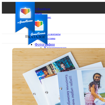
О ФотоПочте
Акции
Сделаем за вас
Бизнесу
FAQ
Франшиза
Поддержка и контакты
КАТАЛОГ
Оплата и доставка
Фотографии
Классические
фото
Ваш город:
10х10
10х15
Ваш регион доставки
13х18
15х15
Выберите из списка:
15х20
20х20
20х30
30х30
30х40
А4
Фото
в