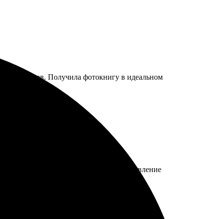
бор шаблонов. Получила фотокнигу в идеальном
 готовых шаблонов. Книга пришла на удивление
ном формате.