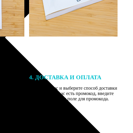
4. ДОСТАВКА И ОПЛАТА
той. После
Введите адрес и выберите способ доставки
 на email с
заказа. Если у вас есть промокод, введите
вим заказ
его в специальное поле для промокода.
мером для