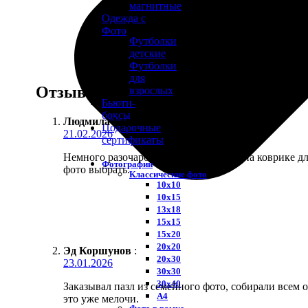
магнитные
Одежда с
Фото
Футболки
детские
Футболки
для
Отзывы
взрослых
Бьюти-
боксы
Людмила Корнеева
:
Подарочные
21.02.2026
сертификаты
Немного разочаровала цветопередача на коврике дл
Фотографии
фото выбрать.
Классические фото
10х10
10х15
13х18
15х15
15х20
20х20
Эд Коршунов
:
20х30
23.01.2026
30х30
30х40
Заказывал пазл из семейного фото, собирали всем 
А4
это уже мелочи.