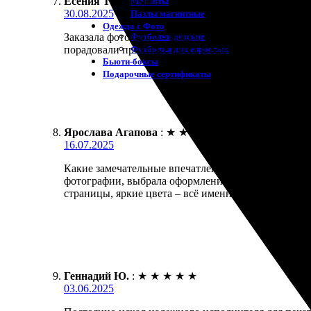
Есения Терентьева
:
★
★
★
★
★
Магниты
30.08.2025
Пазлы магнитные
Одежда с Фото
Футболки детские
Заказала фотокнигу – вышло необычно и стильно. П
Футболки для взрослых
порадовали приятные цвета и оформление. Рекоме
Бьюти-боксы
Подарочные сертификаты
Ярослава Агапова
:
★
★
★
★
★
16.07.2025
Какие замечательные впечатления остались после р
фотографии, выбрала оформление и оформила заказ 
страницы, яркие цвета – всё именно так, как я хо
Геннадий Ю.
:
★
★
★
★
★
03.06.2025