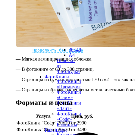
рамке
10х10
10×15
13×18
15×15
15×20
20×20
20×30
Не нашли Ваш город?
Мы доставляем по всему миру
30×30
30×40
Продолжить без города
A4
— Мягкая ламинированная обложка.
Полоски
из
— В фотокниге от 60 до 300 страниц.
ФотоБудки
ФотоКниги
— Страницы из бумаги плотностью 170 г/м2 – это как п
ФотоКниги
«Премиум»
— Страницы и обложка скреплены металлическими болт
ФотоКниги
«Слим»
Форматы и цены
ФотоКниги
«Лайт»
ФотоКниги
Услуга
Цена, руб.
«Софт»
ФотоКнига "Софт" 20х20
от 2990
Блокноты
ФотоКнига "Софт" 20х30
от 3490
Календари
Календари