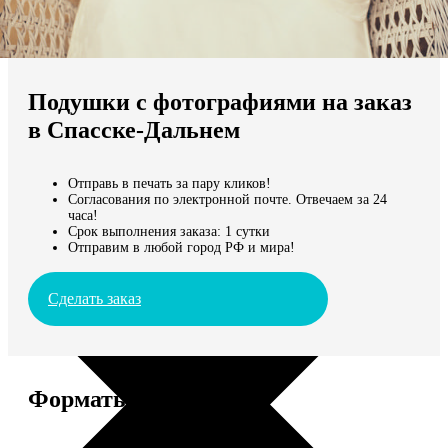
Не нашли Ваш город?
Мы доставляем по всему миру
Подушки с фотографиями на заказ
Продолжить без города
в Спасске-Дальнем
Отправь в печать за пару кликов!
Согласования по электронной почте. Отвечаем за 24
часа!
Срок выполнения заказа: 1 сутки
Отправим в любой город РФ и мира!
Сделать заказ
Форматы и цены
Услуга
Цена, руб.