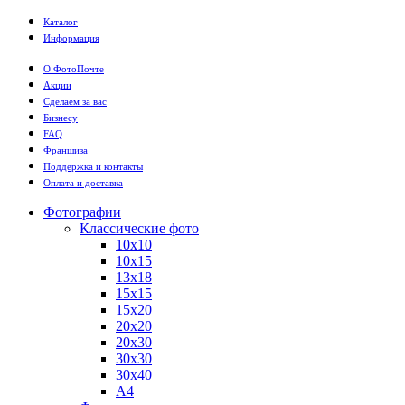
Каталог
Информация
О ФотоПочте
Акции
Сделаем за вас
Бизнесу
FAQ
Франшиза
Поддержка и контакты
Оплата и доставка
Фотографии
Классические фото
10х10
10х15
13х18
15х15
15х20
20х20
20х30
30х30
30х40
А4