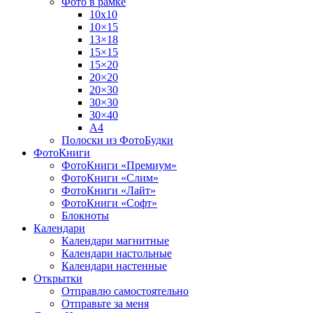
Фото в рамке
10х10
10×15
13×18
15×15
15×20
20×20
20×30
30×30
30×40
A4
Полоски из ФотоБудки
ФотоКниги
ФотоКниги «Премиум»
ФотоКниги «Слим»
ФотоКниги «Лайт»
ФотоКниги «Софт»
Блокноты
Календари
Календари магнитные
Календари настольные
Календари настенные
Открытки
Отправлю самостоятельно
Отправьте за меня