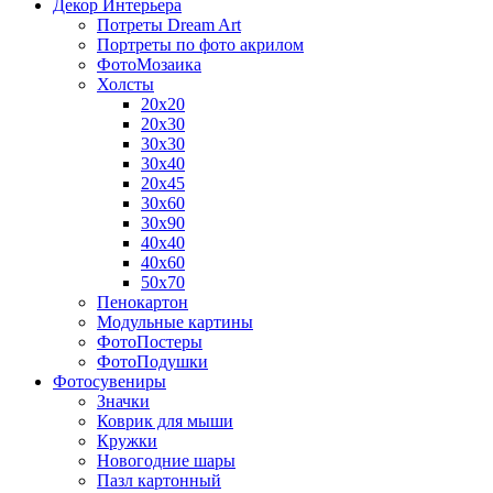
Декор Интерьера
Потреты Dream Art
Портреты по фото акрилом
ФотоМозаика
Холсты
20х20
20х30
30х30
30х40
20х45
30х60
30х90
40х40
40х60
50х70
Пенокартон
Модульные картины
ФотоПостеры
ФотоПодушки
Фотоcувениры
Значки
Коврик для мыши
Кружки
Новогодние шары
Пазл картонный