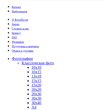
Каталог
Информация
О ФотоПочте
Акции
Сделаем за вас
Бизнесу
FAQ
Франшиза
Поддержка и контакты
Оплата и доставка
Фотографии
Классические фото
10х10
10х15
13х18
15х15
15х20
20х20
20х30
30х30
30х40
А4