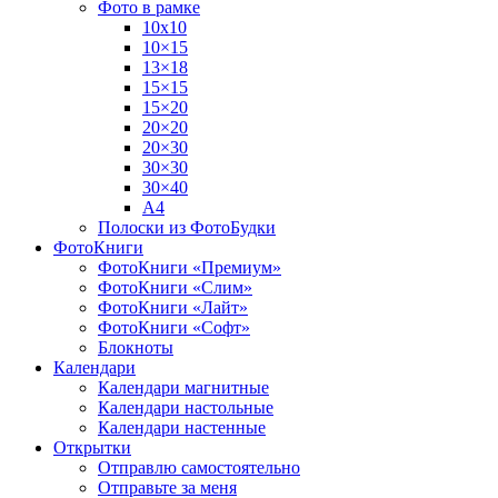
Фото в рамке
10х10
10×15
13×18
15×15
15×20
20×20
20×30
30×30
30×40
A4
Полоски из ФотоБудки
ФотоКниги
ФотоКниги «Премиум»
ФотоКниги «Слим»
ФотоКниги «Лайт»
ФотоКниги «Софт»
Блокноты
Календари
Календари магнитные
Календари настольные
Календари настенные
Открытки
Отправлю самостоятельно
Отправьте за меня