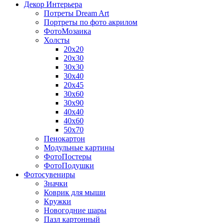
Декор Интерьера
Потреты Dream Art
Портреты по фото акрилом
ФотоМозаика
Холсты
20х20
20х30
30х30
30х40
20х45
30х60
30х90
40х40
40х60
50х70
Пенокартон
Модульные картины
ФотоПостеры
ФотоПодушки
Фотоcувениры
Значки
Коврик для мыши
Кружки
Новогодние шары
Пазл картонный