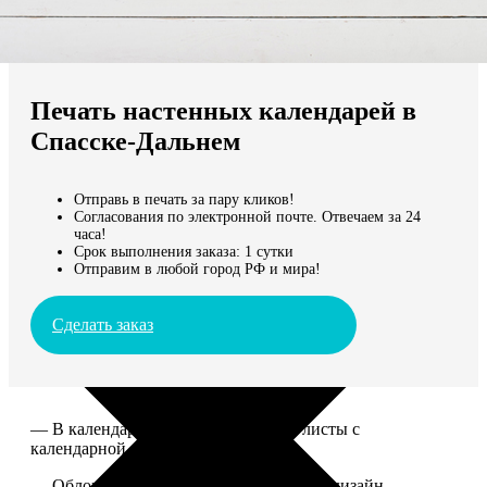
Не нашли Ваш город?
Мы доставляем по всему миру
Печать настенных календарей в
Продолжить без города
Спасске-Дальнем
Отправь в печать за пару кликов!
Согласования по электронной почте. Отвечаем за 24
часа!
Срок выполнения заказа: 1 сутки
Отправим в любой город РФ и мира!
Сделать заказ
— В календаре 13 листов: обложка+листы с
календарной сеткой.
— Обложка для календаря стандартная, дизайн