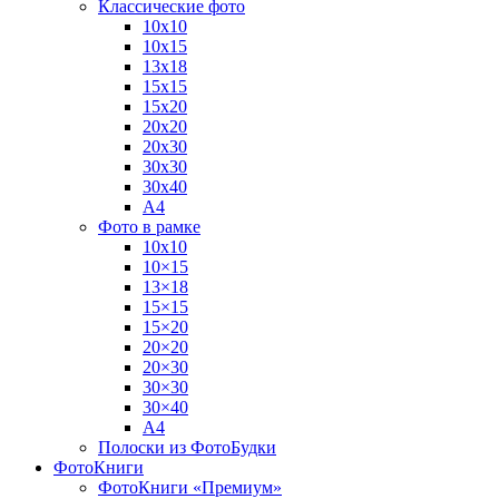
Классические фото
10х10
10х15
13х18
15х15
15х20
20х20
20х30
30х30
30х40
А4
Фото в рамке
10х10
10×15
13×18
15×15
15×20
20×20
20×30
30×30
30×40
A4
Полоски из ФотоБудки
ФотоКниги
ФотоКниги «Премиум»