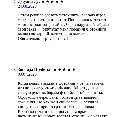
Джулия Д.
:
★
★
★
★
★
24.08.2025
Летом решила сделать фотокнигу. Заказала через
сайт, все просто и понятно. Понравилось, что есть
много вариантов дизайна. Через пару дней забрала
свой заказ — результат меня поразил! Фотокнига
вышла шикарной, качество на высоте.
Обязательно вернусь снова!
Зинаида Шубина
:
★
★
★
★
★
03.07.2025
Когда решила заказать фотокнигу, была уверена,
что получится что-то обычное. Макет делала на
скорую руку, выбирала фото без особого плана.
Оформляла через сайт, что всегда вызывало
сомнения. Но как же я ошибалась! Получила
книгу, и она просто сразила меня на повал.
Качество печати отличное, цвета яркие и
насыщенные. Бумага толстая, страницы выглядят