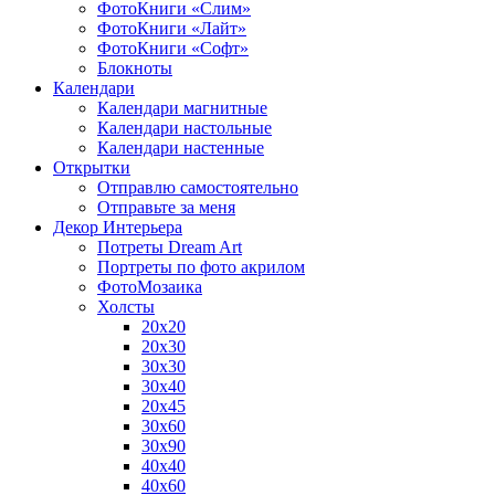
ФотоКниги «Слим»
ФотоКниги «Лайт»
ФотоКниги «Софт»
Блокноты
Календари
Календари магнитные
Календари настольные
Календари настенные
Открытки
Отправлю самостоятельно
Отправьте за меня
Декор Интерьера
Потреты Dream Art
Портреты по фото акрилом
ФотоМозаика
Холсты
20х20
20х30
30х30
30х40
20х45
30х60
30х90
40х40
40х60