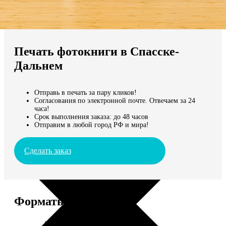
Не нашли Ваш город?
Мы доставляем по всему миру
Печать фотокниги в Спасске-
Продолжить без города
Дальнем
Отправь в печать за пару кликов!
Согласования по электронной почте. Отвечаем за 24
часа!
Срок выполнения заказа: до 48 часов
Отправим в любой город РФ и мира!
Сделать заказ
Форматы и цены
Услуга
Цена, руб.