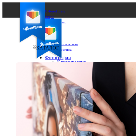
О ФотоПочте
Акции
Сделаем за вас
Бизнесу
FAQ
Франшиза
Поддержка и контакты
КАТАЛОГ
Оплата и доставка
Фотографии
Классические
фото
Ваш город:
10х10
10х15
Ваш регион доставки
13х18
15х15
Выберите из списка:
15х20
20х20
20х30
30х30
30х40
А4
Фото
в