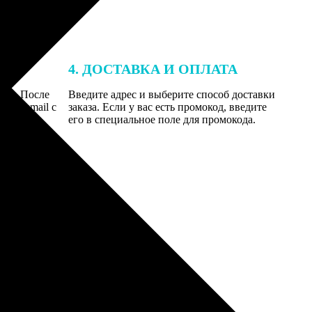
4. ДОСТАВКА И ОПЛАТА
той. После
Введите адрес и выберите способ доставки
 на email с
заказа. Если у вас есть промокод, введите
вим заказ
его в специальное поле для промокода.
мером для