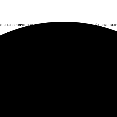
но и качественно выполнили. Вежливый персонал, всё прояснили
о на холсте. Заказ оформил без труда на сайте. Все удобно и п
о. Цвета яркие, детали четкие, холст хорошо натянут. Упаковка