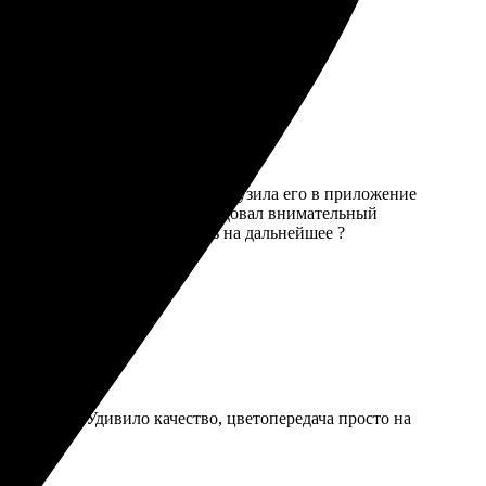
ался простым: выбрала фото, загрузила его в приложение
ие и насыщенные. Приятно порадовал внимательный
игинальный подарок. Надеюсь на дальнейшее ?
мила заказ. Удивило качество, цветопередача просто на
!