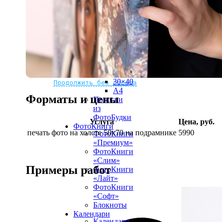
рамке
10х10
10×15
13×18
15×15
15×20
20×20
20×30
Не нашли Ваш город?
Мы доставляем по всему миру
30×30
30×40
Продолжить без города
A4
Форматы и цены
Полоски
из
ФотоБудки
Услуга
Цена, руб.
ФотоКниги
печать фото на холсте 50х70 на подрамнике
5990
ФотоКниги
«Премиум»
ФотоКниги
«Слим»
Примеры работ
ФотоКниги
«Лайт»
ФотоКниги
«Софт»
Блокноты
Календари
Календари