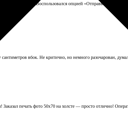
 в другой город. Воспользовался опцией «Отправьте за меня». 
у сантиметров вбок. Не критично, но немного разочарован, думал
 Заказал печать фото 50х70 на холсте — просто отлично! Опера