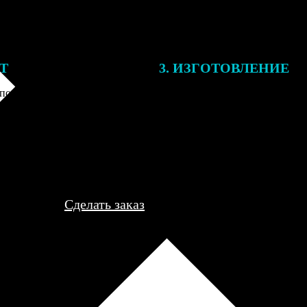
ЕТ
3. ИЗГОТОВЛЕНИЕ
подготовки заказа к печати
Оплатите заказ банковской кар
алисты могут связаться с Вами
оплаты получите подтверждение
му телефону или email для
описанием заказа. Когда отпра
я деталей.
вы получите письмо с трек-но
отслеживания.
Сделать заказ