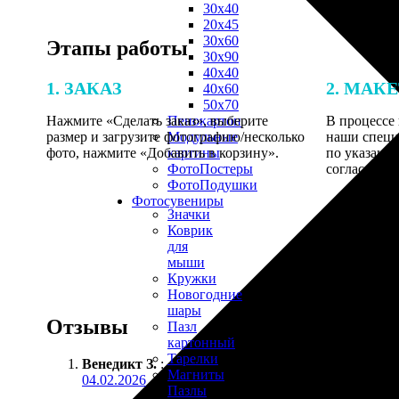
30х40
20х45
30х60
Этапы работы
30х90
40х40
1. ЗАКАЗ
2. МАК
40х60
50х70
Нажмите «Сделать заказ», выберите
В процессе 
Пенокартон
размер и загрузите фотографию/несколько
наши специ
Модульные
фото, нажмите «Добавить в корзину».
по указанно
картины
согласовани
ФотоПостеры
ФотоПодушки
Фотоcувениры
Значки
Коврик
для
мыши
Кружки
Новогодние
шары
Отзывы
Пазл
картонный
Тарелки
Венедикт З.
:
Магниты
04.02.2026
Пазлы