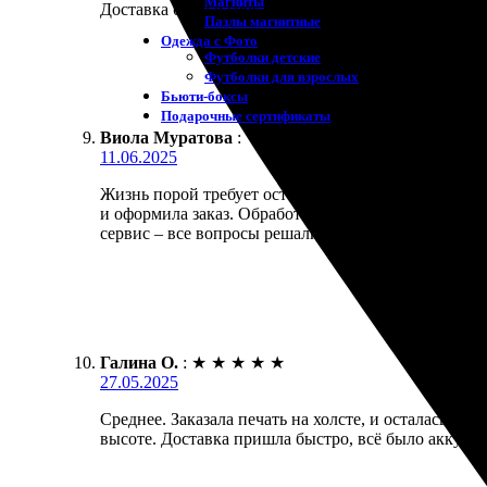
Магниты
Доставка была в срок, отлично упаковано. Обязате
Пазлы магнитные
Одежда с Фото
Футболки детские
Футболки для взрослых
Бьюти-боксы
Подарочные сертификаты
Виола Муратова
:
11.06.2025
Жизнь порой требует останавливать моменты. Заказа
и оформила заказ. Обработали быстро и качествен
сервис – все вопросы решались оперативно. Реком
Галина О.
:
★
★
★
★
★
27.05.2025
Среднее. Заказала печать на холсте, и осталась до
высоте. Доставка пришла быстро, всё было аккура