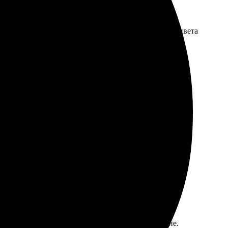
те. Доставили быстро, в срок. Качество отличное, цвета
шем уровне. Быстрая доставка и отличное качество
йте. Качество изображения отличное, цвета яркие.