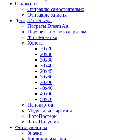
Открытки
Отправлю самостоятельно
Отправьте за меня
Декор Интерьера
Потреты Dream Art
Портреты по фото акрилом
ФотоМозаика
Холсты
20х20
20х30
30х30
30х40
20х45
30х60
30х90
40х40
40х60
50х70
Пенокартон
Модульные картины
ФотоПостеры
ФотоПодушки
Фотоcувениры
Значки
Коврик для мыши