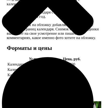
календарной сеткой.
— Обложка для календаря стандартная, дизайн
обновляем каждый год.
— В кружочек на обложку добавляем фотографию с
одной из страниц календаря. Снимок наши сотрудники
выбирают на свое усмотрение или пишите в
комментариях, какое именно фото хотите на обложку.
Форматы и цены
Услуга
Цена, руб.
Календарь настенный
от 1290
Календарь "домик"
890
Календарь магнитный отрывной
от 790
Примеры работ