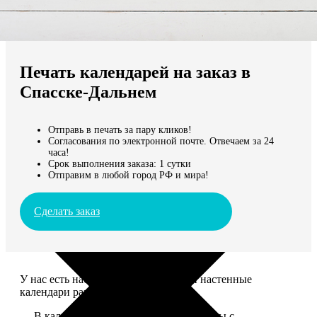
Не нашли Ваш город?
Мы доставляем по всему миру
Печать календарей на заказ в
Продолжить без города
Спасске-Дальнем
Отправь в печать за пару кликов!
Согласования по электронной почте. Отвечаем за 24
часа!
Срок выполнения заказа: 1 сутки
Отправим в любой город РФ и мира!
Сделать заказ
У нас есть настольные, магнитные и настенные
календари разных размеров.
— В календаре 13 листов: обложка+листы с