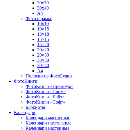
30х30
30х40
А4
Фото в рамке
10х10
10×15
13×18
15×15
15×20
20×20
20×30
30×30
30×40
A4
Полоски из ФотоБудки
ФотоКниги
ФотоКниги «Премиум»
ФотоКниги «Слим»
ФотоКниги «Лайт»
ФотоКниги «Софт»
Блокноты
Календари
Календари магнитные
Календари настольные
Календари настенные