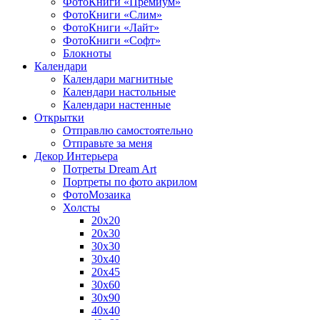
ФотоКниги «Премиум»
ФотоКниги «Слим»
ФотоКниги «Лайт»
ФотоКниги «Софт»
Блокноты
Календари
Календари магнитные
Календари настольные
Календари настенные
Открытки
Отправлю самостоятельно
Отправьте за меня
Декор Интерьера
Потреты Dream Art
Портреты по фото акрилом
ФотоМозаика
Холсты
20х20
20х30
30х30
30х40
20х45
30х60
30х90
40х40