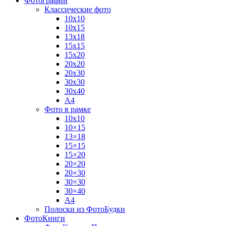
Фотографии
Классические фото
10х10
10х15
13х18
15х15
15х20
20х20
20х30
30х30
30х40
А4
Фото в рамке
10х10
10×15
13×18
15×15
15×20
20×20
20×30
30×30
30×40
A4
Полоски из ФотоБудки
ФотоКниги