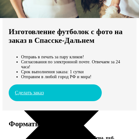
Не нашли Ваш город?
Мы доставляем по всему миру
Изготовление футболок с фото на
Продолжить без города
заказ в Спасске-Дальнем
Отправь в печать за пару кликов!
Согласования по электронной почте. Отвечаем за 24
часа!
Срок выполнения заказа: 1 сутки
Отправим в любой город РФ и мира!
Сделать заказ
Форматы и цены
Услуга
Цена, руб.