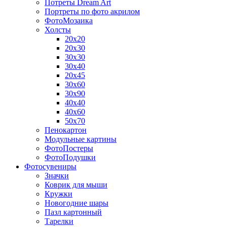
Потреты Dream Art
Портреты по фото акрилом
ФотоМозаика
Холсты
20х20
20х30
30х30
30х40
20х45
30х60
30х90
40х40
40х60
50х70
Пенокартон
Модульные картины
ФотоПостеры
ФотоПодушки
Фотоcувениры
Значки
Коврик для мыши
Кружки
Новогодние шары
Пазл картонный
Тарелки