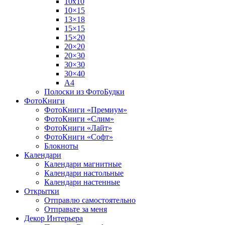
10х10
10×15
13×18
15×15
15×20
20×20
20×30
30×30
30×40
A4
Полоски из ФотоБудки
ФотоКниги
ФотоКниги «Премиум»
ФотоКниги «Слим»
ФотоКниги «Лайт»
ФотоКниги «Софт»
Блокноты
Календари
Календари магнитные
Календари настольные
Календари настенные
Открытки
Отправлю самостоятельно
Отправьте за меня
Декор Интерьера