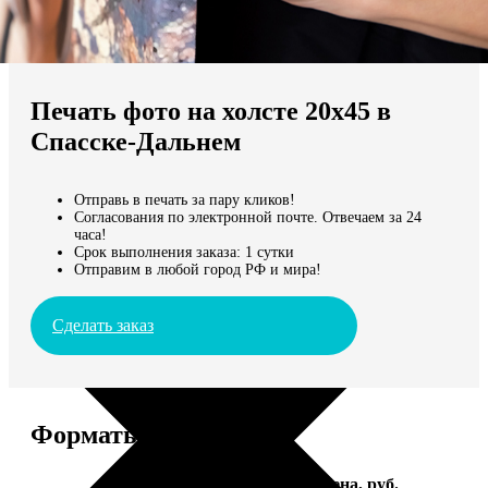
Не нашли Ваш город?
Мы доставляем по всему миру
Печать фото на холсте 20х45 в
Продолжить без города
Спасске-Дальнем
Отправь в печать за пару кликов!
Согласования по электронной почте. Отвечаем за 24
часа!
Срок выполнения заказа: 1 сутки
Отправим в любой город РФ и мира!
Сделать заказ
Форматы и цены
Услуга
Цена, руб.