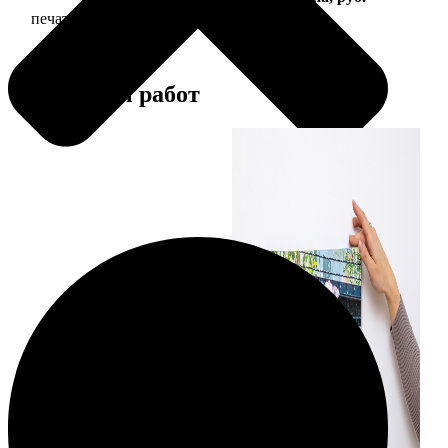
печать фото на холсте с подрамником
2490
Примеры работ