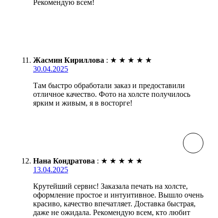
Рекомендую всем!
Жасмин Кириллова
:
★
★
★
★
★
30.04.2025
Там быстро обработали заказ и предоставили
отличное качество. Фото на холсте получилось
ярким и живым, я в восторге!
Нана Кондратова
:
★
★
★
★
★
13.04.2025
Крутейший сервис! Заказала печать на холсте,
оформление простое и интуитивное. Вышло очень
красиво, качество впечатляет. Доставка быстрая,
даже не ожидала. Рекомендую всем, кто любит