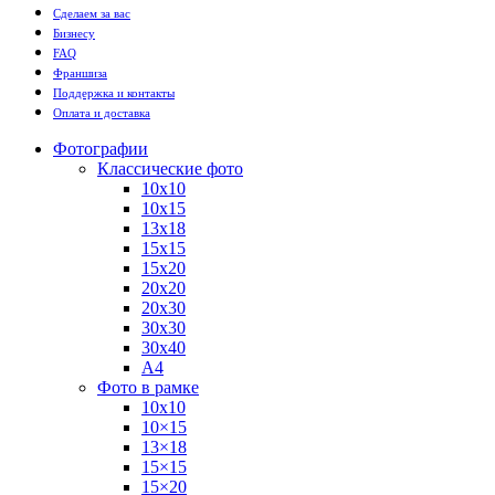
Сделаем за вас
Бизнесу
FAQ
Франшиза
Поддержка и контакты
Оплата и доставка
Фотографии
Классические фото
10х10
10х15
13х18
15х15
15х20
20х20
20х30
30х30
30х40
А4
Фото в рамке
10х10
10×15
13×18
15×15
15×20