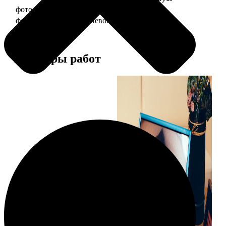
фото 20х30 в деревянной рамке
990
фото 20х30 в алюминиевой рамке
2490
Примеры работ