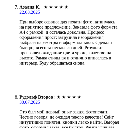
Азалия К.
:
★
★
★
★
★
22.08.2025
При выборе сервиса для печати фото наткнулась
на приятное предложение. Заказала фото формата
А4 с рамкой, и осталась довольна. Процесс
оформления прост: загрузила изображения,
выбрала параметры и оформила заказ. Сделали
быстро, всего за несколько дней. Результат
превзошел ожидания: цвета яркие, качество на
высоте. Рамка стильная и отлично вписалась в
интерьер. Буду обращаться снова.
Рудольф Второв
:
★
★
★
★
★
30.07.2025
Это был мой первый опыт заказа фотопечати.
Честно говоря, не ожидал такого качества! Сайт
интуитивно понятен, кнопки легко найти. Выбрал
фото, оформил заказ, все быстро. Рамка удивила,