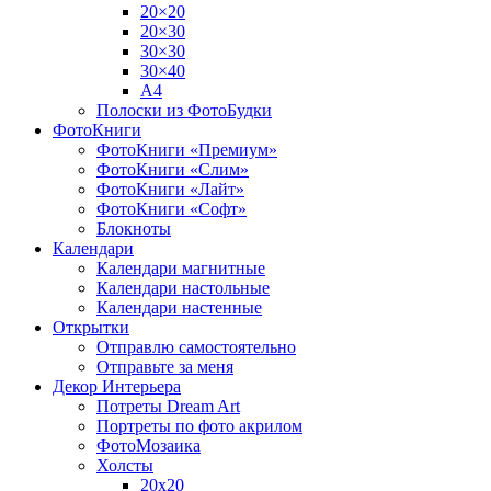
20×20
20×30
30×30
30×40
A4
Полоски из ФотоБудки
ФотоКниги
ФотоКниги «Премиум»
ФотоКниги «Слим»
ФотоКниги «Лайт»
ФотоКниги «Софт»
Блокноты
Календари
Календари магнитные
Календари настольные
Календари настенные
Открытки
Отправлю самостоятельно
Отправьте за меня
Декор Интерьера
Потреты Dream Art
Портреты по фото акрилом
ФотоМозаика
Холсты
20х20