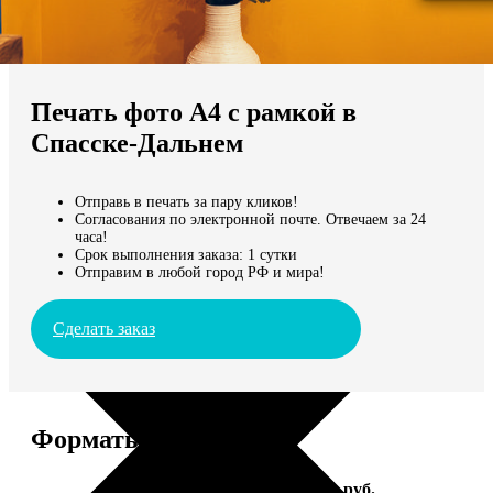
Не нашли Ваш город?
Мы доставляем по всему миру
Печать фото А4 с рамкой в
Продолжить без города
Спасске-Дальнем
Отправь в печать за пару кликов!
Согласования по электронной почте. Отвечаем за 24
часа!
Срок выполнения заказа: 1 сутки
Отправим в любой город РФ и мира!
Сделать заказ
Форматы и цены
Услуга
Цена, руб.