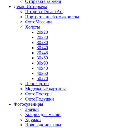
Отправьте за меня
Декор Интерьера
Потреты Dream Art
Портреты по фото акрилом
ФотоМозаика
Холсты
20х20
20х30
30х30
30х40
20х45
30х60
30х90
40х40
40х60
50х70
Пенокартон
Модульные картины
ФотоПостеры
ФотоПодушки
Фотоcувениры
Значки
Коврик для мыши
Кружки
Новогодние шары