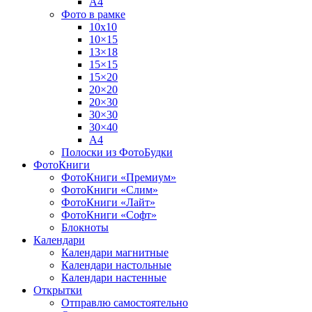
А4
Фото в рамке
10х10
10×15
13×18
15×15
15×20
20×20
20×30
30×30
30×40
A4
Полоски из ФотоБудки
ФотоКниги
ФотоКниги «Премиум»
ФотоКниги «Слим»
ФотоКниги «Лайт»
ФотоКниги «Софт»
Блокноты
Календари
Календари магнитные
Календари настольные
Календари настенные
Открытки
Отправлю самостоятельно