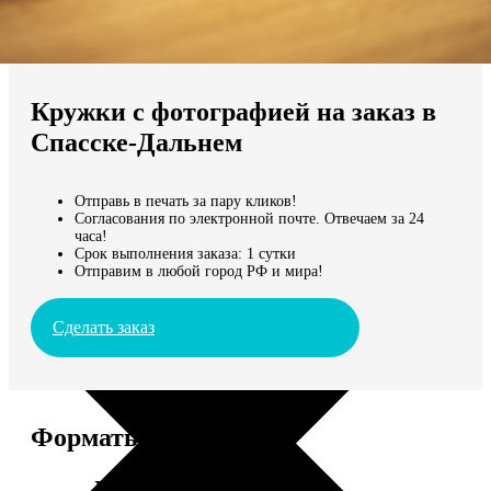
Не нашли Ваш город?
Мы доставляем по всему миру
Кружки с фотографией на заказ в
Продолжить без города
Спасске-Дальнем
Отправь в печать за пару кликов!
Согласования по электронной почте. Отвечаем за 24
часа!
Срок выполнения заказа: 1 сутки
Отправим в любой город РФ и мира!
Сделать заказ
Форматы и цены
Услуга
Цена, руб.