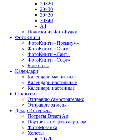
20×20
20×30
30×30
30×40
A4
Полоски из ФотоБудки
ФотоКниги
ФотоКниги «Премиум»
ФотоКниги «Слим»
ФотоКниги «Лайт»
ФотоКниги «Софт»
Блокноты
Календари
Календари магнитные
Календари настольные
Календари настенные
Открытки
Отправлю самостоятельно
Отправьте за меня
Декор Интерьера
Потреты Dream Art
Портреты по фото акрилом
ФотоМозаика
Холсты
20х20