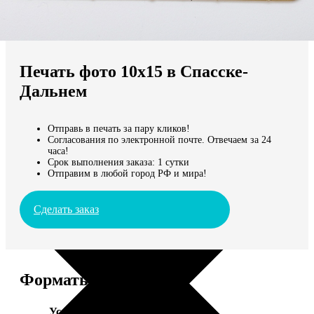
Не нашли Ваш город?
Мы доставляем по всему миру
Печать фото 10х15 в Спасске-
Продолжить без города
Дальнем
Отправь в печать за пару кликов!
Согласования по электронной почте. Отвечаем за 24
часа!
Срок выполнения заказа: 1 сутки
Отправим в любой город РФ и мира!
Сделать заказ
Форматы и цены
Услуга
Цена, руб.