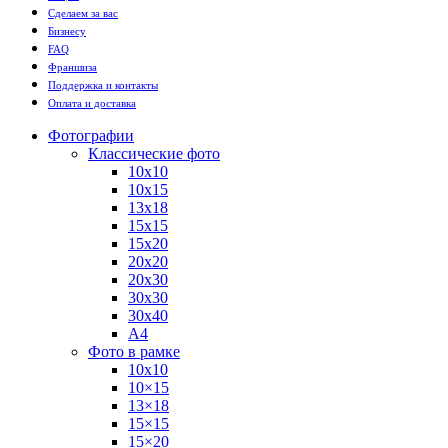
Сделаем за вас
Бизнесу
FAQ
Франшиза
Поддержка и контакты
Оплата и доставка
Фотографии
Классические фото
10х10
10х15
13х18
15х15
15х20
20х20
20х30
30х30
30х40
А4
Фото в рамке
10х10
10×15
13×18
15×15
15×20