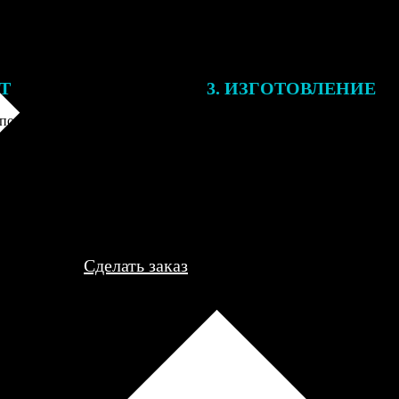
ЕТ
3. ИЗГОТОВЛЕНИЕ
подготовки заказа к печати
Оплатите заказ банковской кар
алисты могут связаться с Вами
оплаты получите подтверждение
му телефону или email для
описанием заказа. Когда отпра
я деталей.
вы получите письмо с трек-но
отслеживания.
Сделать заказ