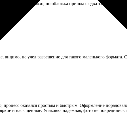
м получилось неплохо, но обложка пришла с едва заметным царап
 видимо, не учел разрешение для такого маленького формата. С
о, процесс оказался простым и быстрым. Оформление порадовало
 яркие и насыщенные. Упаковка надежная, фото не повредились