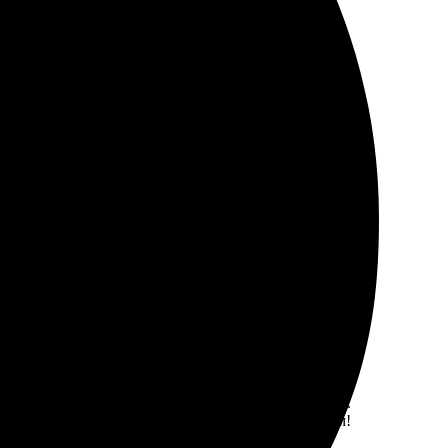
 высоте, фото выглядят ярко и чётко. Рекомендую!
. Фотки пришли в срок, качество на высшем уровне!
ании предложили мне несколько вариантов печати.
 В целом, осталась довольна и рекомендую друзьям!