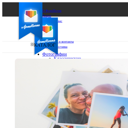
О ФотоПочте
Акции
Сделаем за вас
Бизнесу
FAQ
Франшиза
Поддержка и контакты
КАТАЛОГ
Оплата и доставка
Фотографии
Классические
фото
Ваш город:
10х10
10х15
Ваш регион доставки
13х18
15х15
Выберите из списка:
15х20
20х20
20х30
30х30
30х40
А4
Фото
в