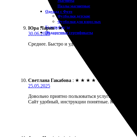
Магниты
Пазлы магнитные
Одежда с Фото
Футболки детские
Футболки для взрослых
Бьюти-боксы
Юра Ларин
:
★
★
★
★
★
Подарочные сертификаты
30.06.2025
Среднее. Быстро и удобно! Заказал печать фото, вс
Светлана Гакабова
:
★
★
★
★
★
25.05.2025
Довольно приятно пользоваться услугами компании.
Сайт удобный, инструкции понятные. Качество печа