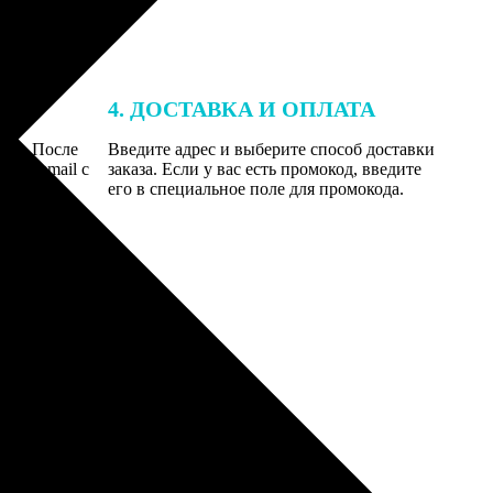
4. ДОСТАВКА И ОПЛАТА
той. После
Введите адрес и выберите способ доставки
 на email с
заказа. Если у вас есть промокод, введите
вим заказ
его в специальное поле для промокода.
мером для