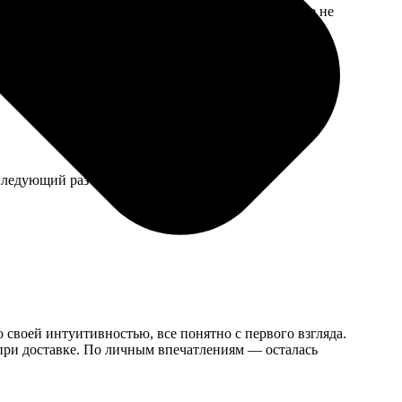
инком. Думала, что будет хуже, но они этого даже не
ледующий раз буду заказывать покрупнее.
 своей интуитивностью, все понятно с первого взгляда.
 при доставке. По личным впечатлениям — осталась