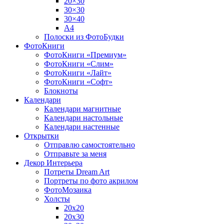
20×30
30×30
30×40
A4
Полоски из ФотоБудки
ФотоКниги
ФотоКниги «Премиум»
ФотоКниги «Слим»
ФотоКниги «Лайт»
ФотоКниги «Софт»
Блокноты
Календари
Календари магнитные
Календари настольные
Календари настенные
Открытки
Отправлю самостоятельно
Отправьте за меня
Декор Интерьера
Потреты Dream Art
Портреты по фото акрилом
ФотоМозаика
Холсты
20х20
20х30