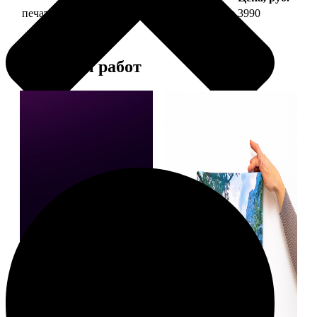
печать фото на холсте 40х40 на подрамнике
3990
Примеры работ