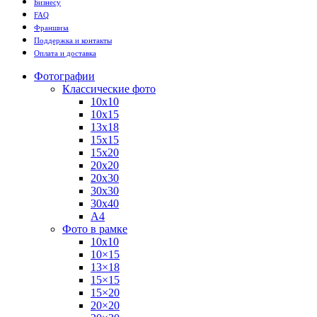
Бизнесу
FAQ
Франшиза
Поддержка и контакты
Оплата и доставка
Фотографии
Классические фото
10х10
10х15
13х18
15х15
15х20
20х20
20х30
30х30
30х40
А4
Фото в рамке
10х10
10×15
13×18
15×15
15×20
20×20