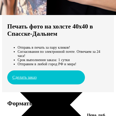
Не нашли Ваш город?
Мы доставляем по всему миру
Печать фото на холсте 40х40 в
Продолжить без города
Спасске-Дальнем
Отправь в печать за пару кликов!
Согласования по электронной почте. Отвечаем за 24
часа!
Срок выполнения заказа: 1 сутки
Отправим в любой город РФ и мира!
Сделать заказ
Форматы и цены
Услуга
Цена, руб.