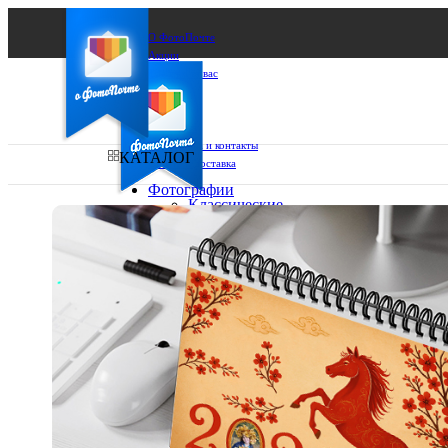
О ФотоПочте
Акции
Сделаем за вас
Бизнесу
FAQ
Франшиза
Поддержка и контакты
КАТАЛОГ
Оплата и доставка
Фотографии
Классические
фото
Ваш город:
10х10
10х15
Ваш регион доставки
13х18
15х15
Выберите из списка:
15х20
20х20
20х30
30х30
30х40
А4
Фото
в