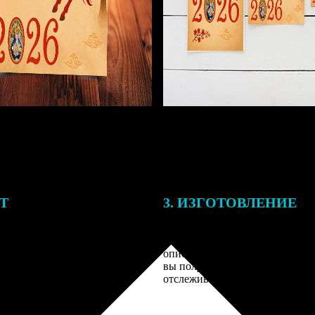
ЕТ
3. ИЗГОТОВЛЕНИЕ
подготовки заказа к печати
Оплатите заказ банковской кар
алисты могут связаться с Вами
оплаты получите подтверждение
му телефону или email для
описанием заказа. Когда отпра
я деталей.
вы получите письмо с трек-но
отслеживания.