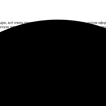
ндари, всё очень просто. Сначала выбрала фотографии, потом офо
 детали четкие. Календарь пришёл вовремя, всё аккуратно упаков
ндари, всё очень просто. Сначала выбрала фотографии, потом офо
 детали четкие. Календарь пришёл вовремя, всё аккуратно упаков