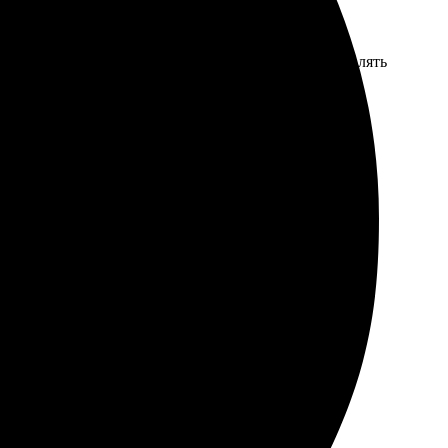
 вежливый сервис. Удобно выбирать макеты и добавлять
вно понятно. Работают быстро, уже через пару дней
сем.
ения понятный. Получила заказ точно в срок!