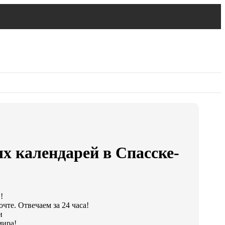
х календарей в Спасске-
!
чте. Отвечаем за 24 часа!
и
мира!