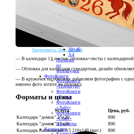
рамке
10х10
10×15
13×18
15×15
15×20
20×20
20×30
Не нашли Ваш город?
Мы доставляем по всему миру
30×30
30×40
Продолжить без города
A4
— В календаре 13 листов: обложка+листы с календарной 
Полоски
из
— Обложка для календаря стандартная, дизайн обновляе
ФотоБудки
ФотоКниги
— В кружочек на обложку добавляем фотографию с одной
ФотоКниги
именно фото хотите на обложку.
«Премиум»
ФотоКниги
Форматы и цены
«Слим»
ФотоКниги
«Лайт»
Услуга
Цена, руб.
ФотоКниги
Календарь "домик" 15х20
890
«Софт»
Календарь "домик" 15х20
890
Блокноты
Календари
Календарь настольный А5 210х148 (мат.)
890
Календари