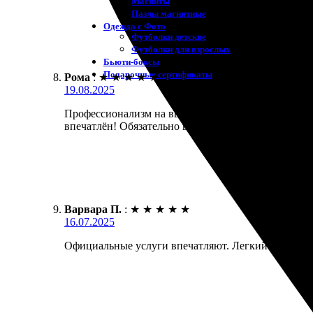
Магниты
Пазлы магнитные
Одежда с Фото
Футболки детские
Футболки для взрослых
Бьюти-боксы
Подарочные сертификаты
Рома
:
★
★
★
★
★
19.08.2025
Профессионализм на высшем уровне. Заказал календ
впечатлён! Обязательно вернусь за новыми идеями
Варвара П.
:
★
★
★
★
★
16.07.2025
Официальные услуги впечатляют. Легкий конструкт