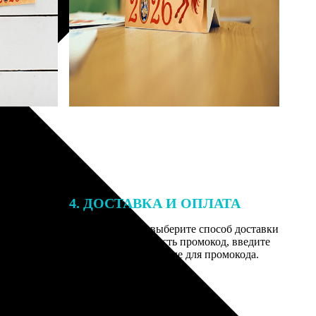
4. ДОСТАВКА И ОПЛАТА
той. После
Введите адрес и выберите способ доставки
 на email с
заказа. Если у вас есть промокод, введите
вим заказ
его в специальное поле для промокода.
мером для