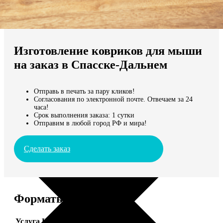
Не нашли Ваш город?
Мы доставляем по всему миру
Изготовление ковриков для мыши
Продолжить без города
на заказ в Спасске-Дальнем
Отправь в печать за пару кликов!
Согласования по электронной почте. Отвечаем за 24
часа!
Срок выполнения заказа: 1 сутки
Отправим в любой город РФ и мира!
Сделать заказ
Форматы и цены
Услуга
Цена, руб.