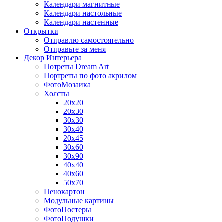
Календари магнитные
Календари настольные
Календари настенные
Открытки
Отправлю самостоятельно
Отправьте за меня
Декор Интерьера
Потреты Dream Art
Портреты по фото акрилом
ФотоМозаика
Холсты
20х20
20х30
30х30
30х40
20х45
30х60
30х90
40х40
40х60
50х70
Пенокартон
Модульные картины
ФотоПостеры
ФотоПодушки