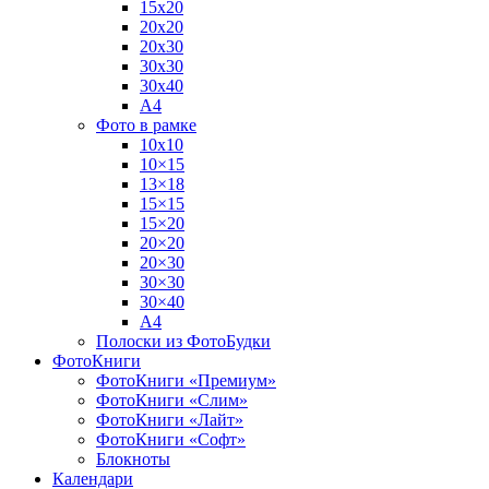
15х20
20х20
20х30
30х30
30х40
А4
Фото в рамке
10х10
10×15
13×18
15×15
15×20
20×20
20×30
30×30
30×40
A4
Полоски из ФотоБудки
ФотоКниги
ФотоКниги «Премиум»
ФотоКниги «Слим»
ФотоКниги «Лайт»
ФотоКниги «Софт»
Блокноты
Календари