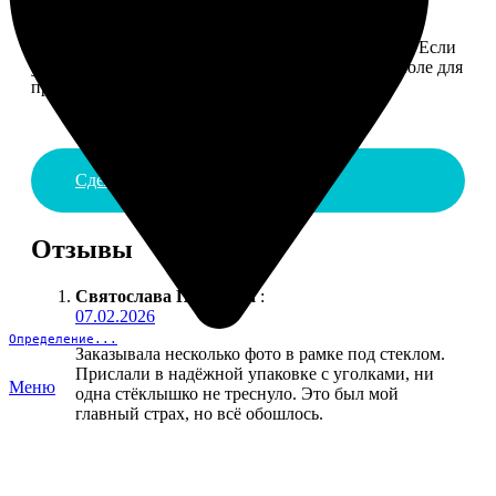
4. ДОСТАВКА И ОПЛАТА
Введите адрес и выберите способ доставки заказа. Если
у вас есть промокод, введите его в специальное поле для
промокода.
Сделать заказ
Отзывы
Святослава Полякова
:
07.02.2026
Определение...
Заказывала несколько фото в рамке под стеклом.
Прислали в надёжной упаковке с уголками, ни
Меню
одна стёклышко не треснуло. Это был мой
главный страх, но всё обошлось.