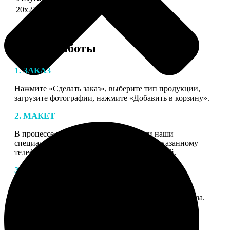
20х25
690
Этапы работы
1. ЗАКАЗ
Нажмите «Сделать заказ», выберите тип продукции,
загрузите фотографии, нажмите «Добавить в корзину».
2. МАКЕТ
В процессе подготовки заказа к печати наши
специалисты могут связаться с Вами по указанному
телефону или email для согласования деталей.
3. ИЗГОТОВЛЕНИЕ
Оплатите заказ банковской картой. После оплаты
получите подтверждение на email с описанием заказа.
Когда отправим заказ вы получите письмо с трек-
номером для отслеживания.