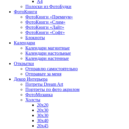
A4
Полоски из ФотоБудки
ФотоКниги
ФотоКниги «Премиум»
ФотоКниги «Слим»
ФотоКниги «Лайт»
ФотоКниги «Софт»
Блокноты
Календари
Календари магнитные
Календари настольные
Календари настенные
Открытки
Отправлю самостоятельно
Отправьте за меня
Декор Интерьера
Потреты Dream Art
Портреты по фото акрилом
ФотоМозаика
Холсты
20х20
20х30
30х30
30х40
20х45