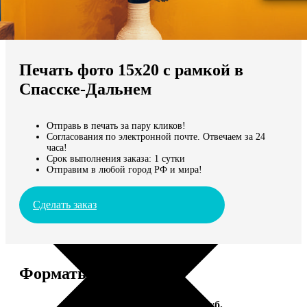
Не нашли Ваш город?
Мы доставляем по всему миру
Печать фото 15х20 с рамкой в
Продолжить без города
Спасске-Дальнем
Отправь в печать за пару кликов!
Согласования по электронной почте. Отвечаем за 24
часа!
Срок выполнения заказа: 1 сутки
Отправим в любой город РФ и мира!
Сделать заказ
Форматы и цены
Услуга
Цена, руб.