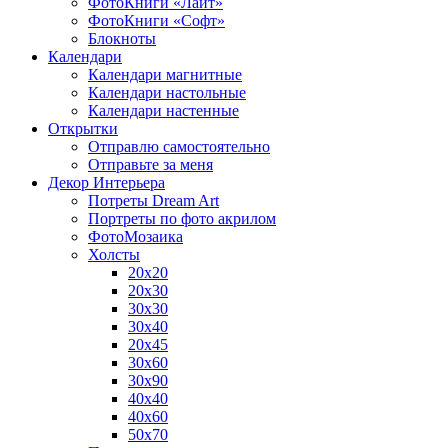
ФотоКниги «Лайт»
ФотоКниги «Софт»
Блокноты
Календари
Календари магнитные
Календари настольные
Календари настенные
Открытки
Отправлю самостоятельно
Отправьте за меня
Декор Интерьера
Потреты Dream Art
Портреты по фото акрилом
ФотоМозаика
Холсты
20х20
20х30
30х30
30х40
20х45
30х60
30х90
40х40
40х60
50х70