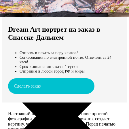
Не нашли Ваш город?
Мы доставляем по всему миру
Dream Art портрет на заказ в
Продолжить без города
Спасске-Дальнем
Отправь в печать за пару кликов!
Согласования по электронной почте. Отвечаем за 24
часа!
Срок выполнения заказа: 1 сутки
Отправим в любой город РФ и мира!
Сделать заказ
Настоящий шедевр, сделанный на основе простой
фотографии. Профессиональный художник создает
картину, учитывая ваши комментарии. Перед печатью