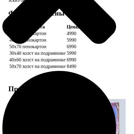
эскиз обязательно согласуем с вами.
Форматы и цены
Услуга
Цена, руб.
30х40 пенокартон
4990
40х60 пенокартон
5990
50х70 пенокартон
6990
30х40 холст на подрамнике
5990
40х60 холст на подрамнике
6990
50х70 холст на подрамнике
8490
Примеры работ