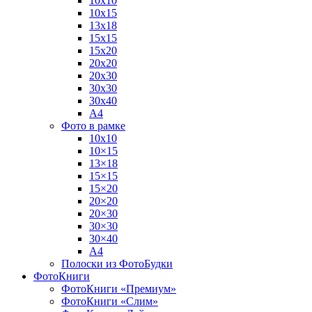
10х10
10х15
13х18
15х15
15х20
20х20
20х30
30х30
30х40
А4
Фото в рамке
10х10
10×15
13×18
15×15
15×20
20×20
20×30
30×30
30×40
A4
Полоски из ФотоБудки
ФотоКниги
ФотоКниги «Премиум»
ФотоКниги «Слим»