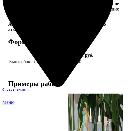
себе. Это коллекция продуктов, которые создадут ваше
идеальное настроение и подчеркнут природное сияние
— как снаружи, так и изнутри.
Aura Project by
FotoPostApp.ru
— создай свою
атмосферу!
Форматы и цены
Услуга
Цена, руб.
Бьюти-бокс Леди Mail "Весна"
2590
Примеры работ
Определение...
Меню