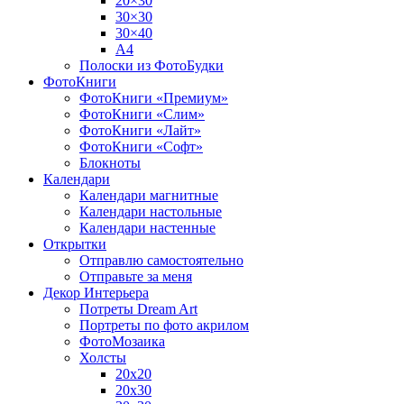
20×30
30×30
30×40
A4
Полоски из ФотоБудки
ФотоКниги
ФотоКниги «Премиум»
ФотоКниги «Слим»
ФотоКниги «Лайт»
ФотоКниги «Софт»
Блокноты
Календари
Календари магнитные
Календари настольные
Календари настенные
Открытки
Отправлю самостоятельно
Отправьте за меня
Декор Интерьера
Потреты Dream Art
Портреты по фото акрилом
ФотоМозаика
Холсты
20х20
20х30