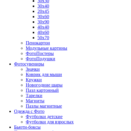
30х30
30х40
20х45
30х60
30х90
40х40
40х60
50х70
Пенокартон
Модульные картины
ФотоПостеры
ФотоПодушки
Фотоcувениры
Значки
Коврик для мыши
Кружки
Новогодние шары
Пазл картонный
Тарелки
Магниты
Пазлы магнитные
Одежда с Фото
Футболки детские
Футболки для взрослых
Бьюти-боксы