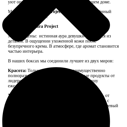
уют ощущался не только в ленте, но и в вашем доме.
Мы запускаем
Aura Project
— проект, посвящённый
осознанной красоте.
Философия Aura Project
Мы убеждены:
истинная аура девушки рождается из
деталей. В ощущении ухоженной кожи после
безупречного крема. В атмосфере, где аромат становится
частью интерьера.
В наших боксах мы соединили лучшее из двух миров:
Красота:
Только качественная, преимущественно
полноразмерная косметика. Проверенные продукты от
лидеров бьюти-рынка, которые войдут в вашу
ежедневную рутину.
Уют:
Детали для дома, создающие настроение — от
свечей для медитации до арома-капсул для стирки с
уникальной парфюмерной молекулой. Тонкий нишевый
аромат, ощущение тепла и пространства, в которое
хочется возвращаться.
Aura Project
— это
персональный ритуал заботы о