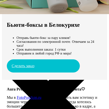
Не нашли Ваш город?
Мы доставляем по всему миру
Бьюти-боксы в Белокурихе
Продолжить без города
Отправь бьюти-бокс за пару кликов!
Согласования по электронной почте. Отвечаем за 24
часа!
Срок выполнения заказа: 1 сутки
Отправим в любой город РФ и мира!
Сделать заказ
Aura Project: твой ритуал красоты и уюта🤍
Мы в
FotoPostApp.ru
привыкли дарить вам эстетику и
эмоции через фотографии. Но нам всегда хотелось
большего — чтобы красота жила не только в кадре, а