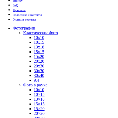
Бизнесу
FAQ
Франшиза
Поддержка и контакты
Оплата и доставка
Фотографии
Классические фото
10х10
10х15
13х18
15х15
15х20
20х20
20х30
30х30
30х40
А4
Фото в рамке
10х10
10×15
13×18
15×15
15×20
20×20