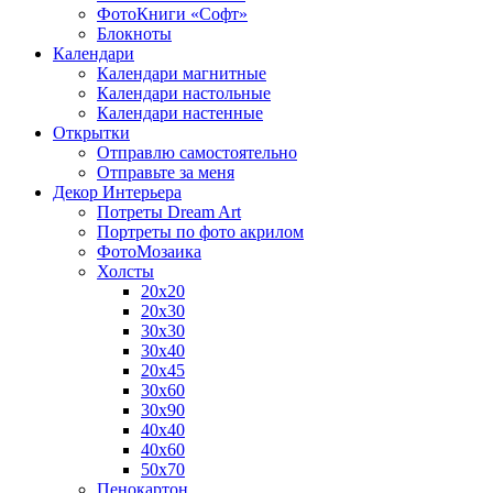
ФотоКниги «Софт»
Блокноты
Календари
Календари магнитные
Календари настольные
Календари настенные
Открытки
Отправлю самостоятельно
Отправьте за меня
Декор Интерьера
Потреты Dream Art
Портреты по фото акрилом
ФотоМозаика
Холсты
20х20
20х30
30х30
30х40
20х45
30х60
30х90
40х40
40х60
50х70
Пенокартон