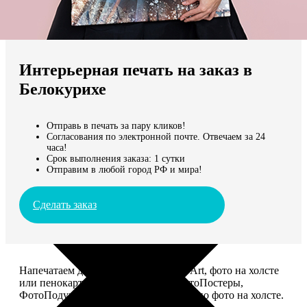
Не нашли Ваш город?
Мы доставляем по всему миру
Интерьерная печать на заказ в
Продолжить без города
Белокурихе
Отправь в печать за пару кликов!
Согласования по электронной почте. Отвечаем за 24
часа!
Срок выполнения заказа: 1 сутки
Отправим в любой город РФ и мира!
Сделать заказ
Напечатаем для вас картины Dream-Art, фото на холсте
или пенокартоне, ФотоМозаику, ФотоПостеры,
ФотоПодушки или напишем портрет по фото на холсте.