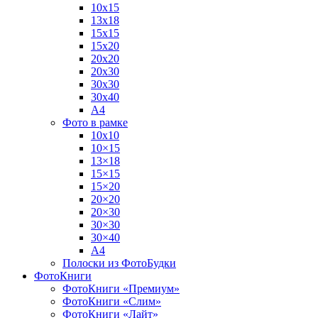
10х15
13х18
15х15
15х20
20х20
20х30
30х30
30х40
А4
Фото в рамке
10х10
10×15
13×18
15×15
15×20
20×20
20×30
30×30
30×40
A4
Полоски из ФотоБудки
ФотоКниги
ФотоКниги «Премиум»
ФотоКниги «Слим»
ФотоКниги «Лайт»