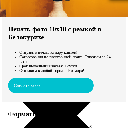
Не нашли Ваш город?
Мы доставляем по всему миру
Печать фото 10х10 с рамкой в
Продолжить без города
Белокурихе
Отправь в печать за пару кликов!
Согласования по электронной почте. Отвечаем за 24
часа!
Срок выполнения заказа: 1 сутки
Отправим в любой город РФ и мира!
Сделать заказ
Форматы и цены
Услуга
Цена, руб.