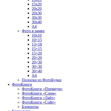
15х20
20х20
20х30
30х30
30х40
А4
Фото в рамке
10х10
10×15
13×18
15×15
15×20
20×20
20×30
30×30
30×40
A4
Полоски из ФотоБудки
ФотоКниги
ФотоКниги «Премиум»
ФотоКниги «Слим»
ФотоКниги «Лайт»
ФотоКниги «Софт»
Блокноты