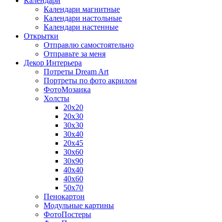
Календари
Календари магнитные
Календари настольные
Календари настенные
Открытки
Отправлю самостоятельно
Отправьте за меня
Декор Интерьера
Потреты Dream Art
Портреты по фото акрилом
ФотоМозаика
Холсты
20х20
20х30
30х30
30х40
20х45
30х60
30х90
40х40
40х60
50х70
Пенокартон
Модульные картины
ФотоПостеры