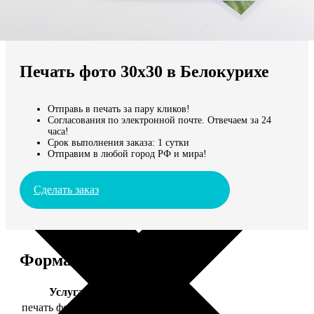
Не нашли Ваш город?
Мы доставляем по всему миру
Печать фото 30х30 в Белокурихе
Продолжить без города
Отправь в печать за пару кликов!
Согласования по электронной почте. Отвечаем за 24
часа!
Срок выполнения заказа: 1 сутки
Отправим в любой город РФ и мира!
Сделать заказ
Форматы и цены
Услуга
Цена, руб.
печать фото 30х30
179