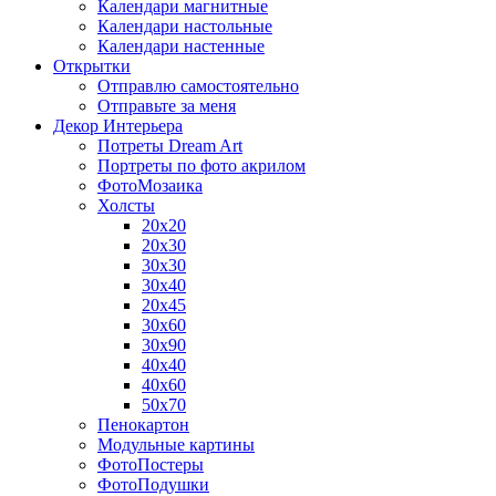
Календари магнитные
Календари настольные
Календари настенные
Открытки
Отправлю самостоятельно
Отправьте за меня
Декор Интерьера
Потреты Dream Art
Портреты по фото акрилом
ФотоМозаика
Холсты
20х20
20х30
30х30
30х40
20х45
30х60
30х90
40х40
40х60
50х70
Пенокартон
Модульные картины
ФотоПостеры
ФотоПодушки