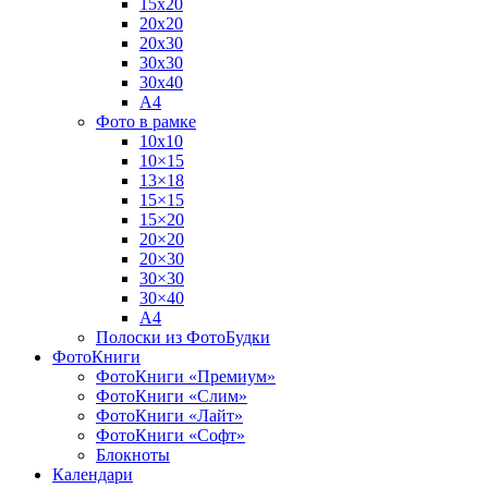
15х20
20х20
20х30
30х30
30х40
А4
Фото в рамке
10х10
10×15
13×18
15×15
15×20
20×20
20×30
30×30
30×40
A4
Полоски из ФотоБудки
ФотоКниги
ФотоКниги «Премиум»
ФотоКниги «Слим»
ФотоКниги «Лайт»
ФотоКниги «Софт»
Блокноты
Календари