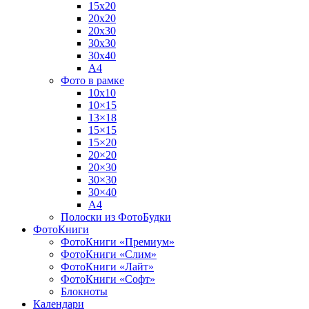
15х20
20х20
20х30
30х30
30х40
А4
Фото в рамке
10х10
10×15
13×18
15×15
15×20
20×20
20×30
30×30
30×40
A4
Полоски из ФотоБудки
ФотоКниги
ФотоКниги «Премиум»
ФотоКниги «Слим»
ФотоКниги «Лайт»
ФотоКниги «Софт»
Блокноты
Календари