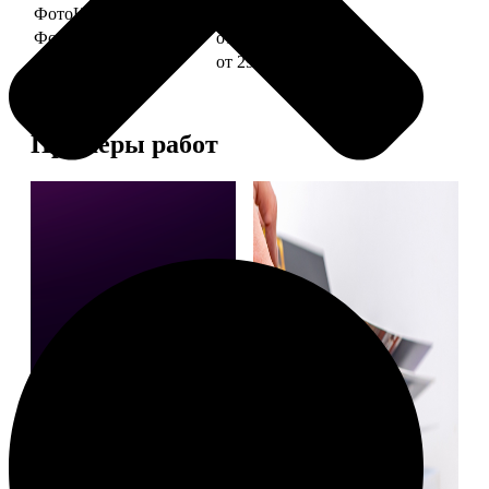
ФотоКниги "Слим"
от 1290
ФотоКниги "Лайт"
от 2990
ФотоКниги "Софт"
от 2990
Примеры работ