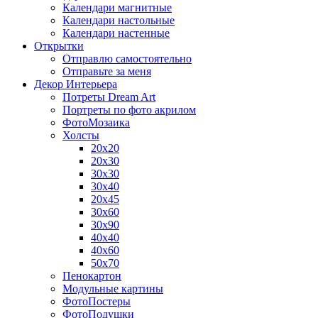
Календари магнитные
Календари настольные
Календари настенные
Открытки
Отправлю самостоятельно
Отправьте за меня
Декор Интерьера
Потреты Dream Art
Портреты по фото акрилом
ФотоМозаика
Холсты
20х20
20х30
30х30
30х40
20х45
30х60
30х90
40х40
40х60
50х70
Пенокартон
Модульные картины
ФотоПостеры
ФотоПодушки