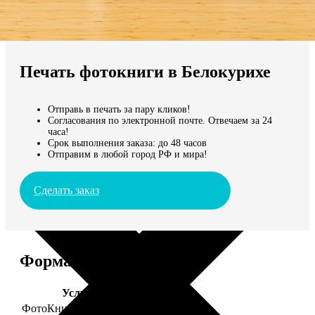
Не нашли Ваш город?
Мы доставляем по всему миру
Печать фотокниги в Белокурихе
Продолжить без города
Отправь в печать за пару кликов!
Согласования по электронной почте. Отвечаем за 24
часа!
Срок выполнения заказа: до 48 часов
Отправим в любой город РФ и мира!
Сделать заказ
Форматы и цены
Услуга
Цена, руб.
ФотоКниги "Премиум"
от 2490