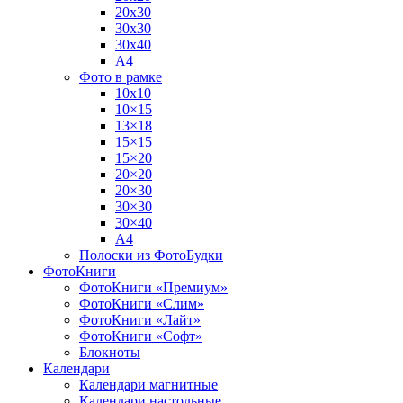
20х30
30х30
30х40
А4
Фото в рамке
10х10
10×15
13×18
15×15
15×20
20×20
20×30
30×30
30×40
A4
Полоски из ФотоБудки
ФотоКниги
ФотоКниги «Премиум»
ФотоКниги «Слим»
ФотоКниги «Лайт»
ФотоКниги «Софт»
Блокноты
Календари
Календари магнитные
Календари настольные