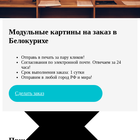
Не нашли Ваш город?
Мы доставляем по всему миру
Модульные картины на заказ в
Продолжить без города
Белокурихе
Отправь в печать за пару кликов!
Согласования по электронной почте. Отвечаем за 24
часа!
Срок выполнения заказа: 1 сутки
Отправим в любой город РФ и мира!
Сделать заказ