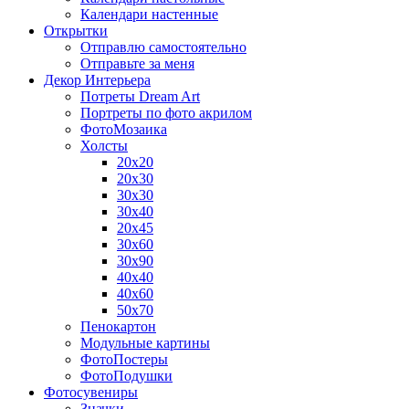
Календари настенные
Открытки
Отправлю самостоятельно
Отправьте за меня
Декор Интерьера
Потреты Dream Art
Портреты по фото акрилом
ФотоМозаика
Холсты
20х20
20х30
30х30
30х40
20х45
30х60
30х90
40х40
40х60
50х70
Пенокартон
Модульные картины
ФотоПостеры
ФотоПодушки
Фотоcувениры
Значки