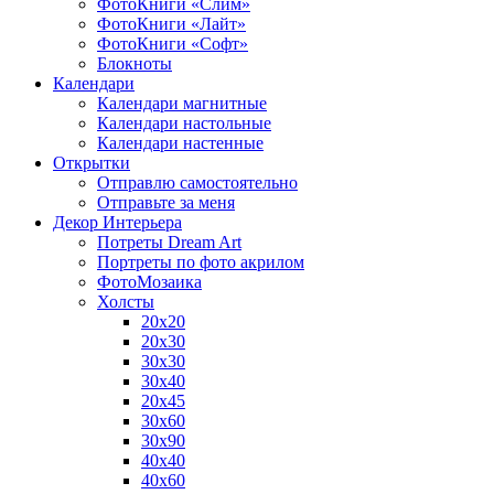
ФотоКниги «Слим»
ФотоКниги «Лайт»
ФотоКниги «Софт»
Блокноты
Календари
Календари магнитные
Календари настольные
Календари настенные
Открытки
Отправлю самостоятельно
Отправьте за меня
Декор Интерьера
Потреты Dream Art
Портреты по фото акрилом
ФотоМозаика
Холсты
20х20
20х30
30х30
30х40
20х45
30х60
30х90
40х40
40х60