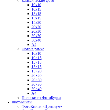
Классические фото
10х10
10х15
13х18
15х15
15х20
20х20
20х30
30х30
30х40
А4
Фото в рамке
10х10
10×15
13×18
15×15
15×20
20×20
20×30
30×30
30×40
A4
Полоски из ФотоБудки
ФотоКниги
ФотоКниги «Премиум»