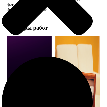
фото 10х15 в деревянной рамке
340
фото 10х15 в алюминиевой рамке
1490
Примеры работ