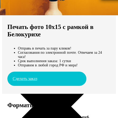
Не нашли Ваш город?
Мы доставляем по всему миру
Печать фото 10х15 с рамкой в
Продолжить без города
Белокурихе
Отправь в печать за пару кликов!
Согласования по электронной почте. Отвечаем за 24
часа!
Срок выполнения заказа: 1 сутки
Отправим в любой город РФ и мира!
Сделать заказ
Форматы и цены
Услуга
Цена, руб.