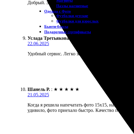
Магниты
Добрый. Заказала печать фото 15х15, всё устроило
Пазлы магнитные
Одежда с Фото
Футболки детские
Футболки для взрослых
Бьюти-боксы
Подарочные сертификаты
Услада Третьякова
:
★
★
★
★
★
22.06.2025
Удобный сервис. Легко загрузила фото, все понятно
Шанель Р.
:
★
★
★
★
★
21.05.2025
Когда я решила напечатать фото 15х15, нашла инф
удивило, фото приехало быстро. Качество печати о