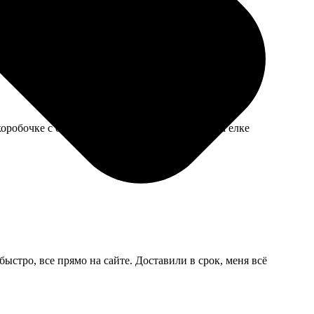
 я что-то не так сделал, но немного жаль.
оробочке с опилками. Ни один не разбился, на елке
ыстро, все прямо на сайте. Доставили в срок, меня всё