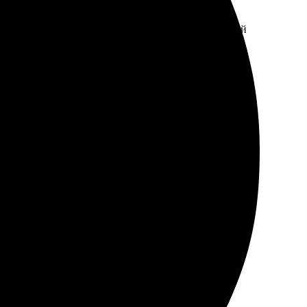
. Получила в обещанные сроки. Качество фотографий
овать!
 большой — это вдохновляет!
ркие и насыщенные. Упаковка надежная, фото не