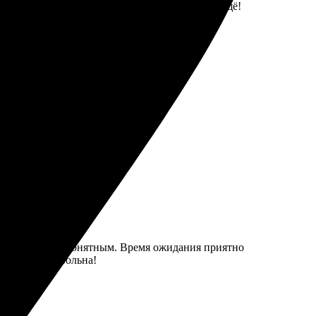
графий превзошло ожидания! Буду обращаться ещё!
уду заказывать снова!
м и интуитивно понятным. Время ожидания приятно
 осталась довольна!