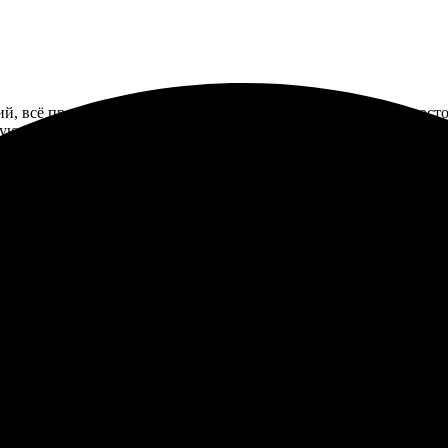
й, всё прошло быстро и без трудностей. Интерфейс сайта прост
дую, если хотите получить отличные сувениры!
качественно. Простая и понятная процедура оформления. Заказ п