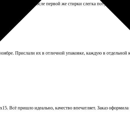
ый, но рисунок после первой же стирки слегка потускнел. Может,
 ноябре. Прислали их в отличной упаковке, каждую в отдельной к
15. Всё пришло идеально, качество впечатляет. Заказ оформила б