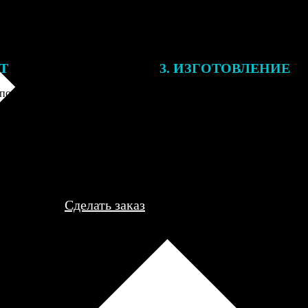
ЕТ
3. ИЗГОТОВЛЕНИЕ
подготовки заказа к печати
Оплатите заказ банковской кар
алисты могут связаться с Вами
оплаты получите подтверждение
му телефону или email для
описанием заказа. Когда отпра
я деталей.
вы получите письмо с трек-но
отслеживания.
Сделать заказ