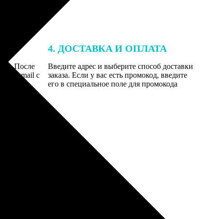
4. ДОСТАВКА И ОПЛАТА
той. После
Введите адрес и выберите способ доставки
 на email с
заказа. Если у вас есть промокод, введите
вим заказ
его в специальное поле для промокода
мером для