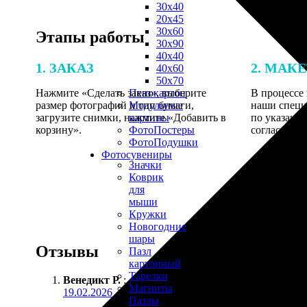
30х40
20х45
30х60
Этапы работы
30х90
40х40
1. ЗАКАЗ
2. МАК
40х60
50х70
Нажмите «Сделать заказ», выберите
В процессе 
Пенокартон
размер фотографий и тип бумаги,
наши специ
Модульные
загрузите снимки, нажмите «Добавить в
по указанно
картины
корзину».
согласовани
ФотоПостеры
ФотоПодушки
Фотоcувениры
Значки
Коврик
для
мыши
Кружки
Новогодние
шары
Отзывы
Пазл
картонный
Тарелки
Венедикт Р.
:
Магниты
19.02.2026
Пазлы