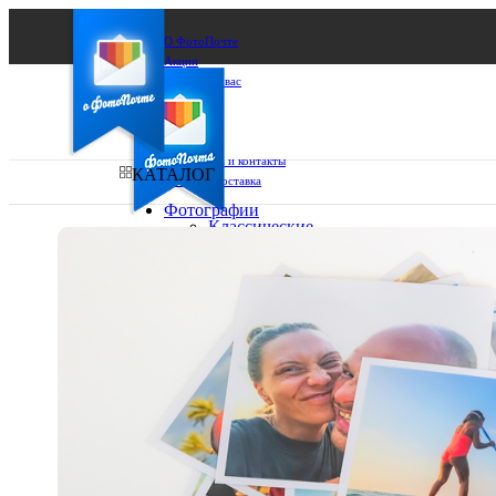
О ФотоПочте
Акции
Сделаем за вас
Бизнесу
FAQ
Франшиза
Поддержка и контакты
КАТАЛОГ
Оплата и доставка
Фотографии
Классические
фото
Ваш город:
10х10
10х15
Ваш регион доставки
13х18
15х15
Выберите из списка:
15х20
20х20
20х30
30х30
30х40
А4
Фото
в