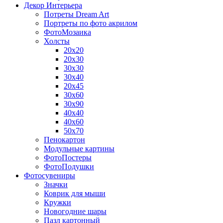
Декор Интерьера
Потреты Dream Art
Портреты по фото акрилом
ФотоМозаика
Холсты
20х20
20х30
30х30
30х40
20х45
30х60
30х90
40х40
40х60
50х70
Пенокартон
Модульные картины
ФотоПостеры
ФотоПодушки
Фотоcувениры
Значки
Коврик для мыши
Кружки
Новогодние шары
Пазл картонный