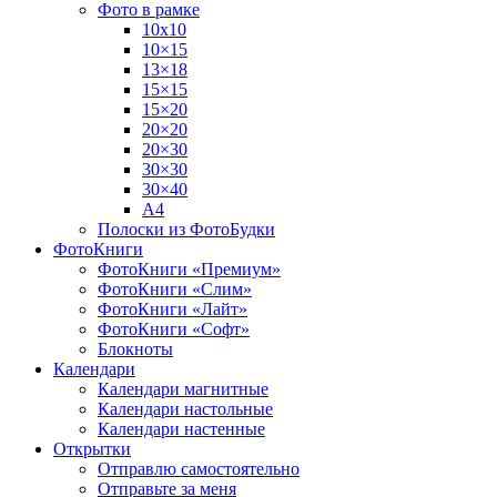
Фото в рамке
10х10
10×15
13×18
15×15
15×20
20×20
20×30
30×30
30×40
A4
Полоски из ФотоБудки
ФотоКниги
ФотоКниги «Премиум»
ФотоКниги «Слим»
ФотоКниги «Лайт»
ФотоКниги «Софт»
Блокноты
Календари
Календари магнитные
Календари настольные
Календари настенные
Открытки
Отправлю самостоятельно
Отправьте за меня