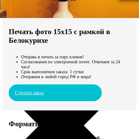
Не нашли Ваш город?
Мы доставляем по всему миру
Печать фото 15х15 с рамкой в
Продолжить без города
Белокурихе
Отправь в печать за пару кликов!
Согласования по электронной почте. Отвечаем за 24
часа!
Срок выполнения заказа: 1 сутки
Отправим в любой город РФ и мира!
Сделать заказ
Форматы и цены
Услуга
Цена, руб.