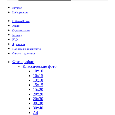
Каталог
Информация
О ФотоПочте
Акции
Сделаем за вас
Бизнесу
FAQ
Франшиза
Поддержка и контакты
Оплата и доставка
Фотографии
Классические фото
10х10
10х15
13х18
15х15
15х20
20х20
20х30
30х30
30х40
А4