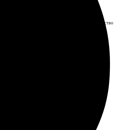
дует глаз! Процесс заказа простой и быстрый. Качество
четкие. Процесс заказа был простым и интуитивным.