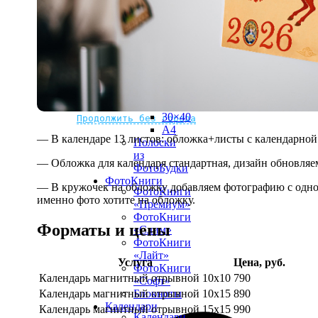
рамке
10х10
10×15
13×18
15×15
15×20
20×20
20×30
Не нашли Ваш город?
Мы доставляем по всему миру
30×30
30×40
Продолжить без города
A4
— В календаре 13 листов: обложка+листы с календарной 
Полоски
из
— Обложка для календаря стандартная, дизайн обновляе
ФотоБудки
ФотоКниги
— В кружочек на обложку добавляем фотографию с одной
ФотоКниги
именно фото хотите на обложку.
«Премиум»
ФотоКниги
Форматы и цены
«Слим»
ФотоКниги
«Лайт»
Услуга
Цена, руб.
ФотоКниги
Календарь магнитный отрывной 10x10
790
«Софт»
Календарь магнитный отрывной 10x15
890
Блокноты
Календари
Календарь магнитный отрывной 15x15
990
Календари