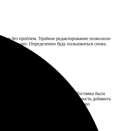
тро и без проблем. Удобное редактирование позволило
но упаковано. Определенно буду пользоваться снова.
иеся фотографии не составило труда. Доставка была
радовало разнообразие форматов и возможность добавить
дый месяц. Определенно, буду заказывать сно