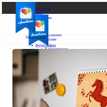
О ФотоПочте
Акции
Сделаем за вас
Бизнесу
FAQ
Франшиза
Поддержка и контакты
КАТАЛОГ
Оплата и доставка
Фотографии
Классические
фото
Ваш город:
10х10
10х15
Ваш регион доставки
13х18
15х15
Выберите из списка:
15х20
20х20
20х30
30х30
30х40
А4
Фото
в