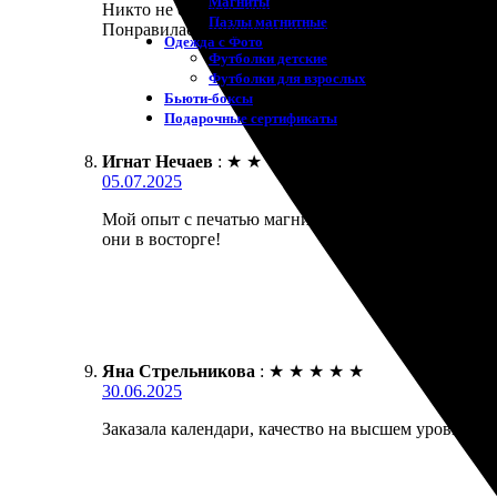
Магниты
Никто не ожидал, что процесс будет таким простым.
Пазлы магнитные
Понравилась оперативность и вежливое обслужива
Одежда с Фото
Футболки детские
Футболки для взрослых
Бьюти-боксы
Подарочные сертификаты
Игнат Нечаев
:
★
★
★
★
★
05.07.2025
Мой опыт с печатью магнитных календарей оказался
они в восторге!
Яна Стрельникова
:
★
★
★
★
★
30.06.2025
Заказала календари, качество на высшем уровне! У