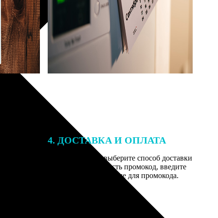
4. ДОСТАВКА И ОПЛАТА
той. После
Введите адрес и выберите способ доставки
 на email с
заказа. Если у вас есть промокод, введите
вим заказ
его в специальное поле для промокода.
мером для