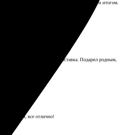
высоте, цвета яркие и насыщенные, очень доволен итогом.
ечатления.
радовало качество и быстрая доставка. Подарил родным,
результатом, все отлично!