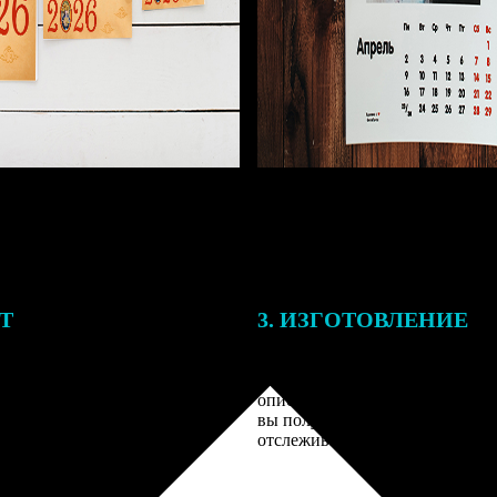
ЕТ
3. ИЗГОТОВЛЕНИЕ
подготовки заказа к печати
Оплатите заказ банковской кар
алисты могут связаться с Вами
оплаты получите подтверждение
му телефону или email для
описанием заказа. Когда отпра
я деталей.
вы получите письмо с трек-но
отслеживания.