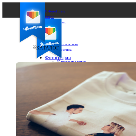
О ФотоПочте
Акции
Сделаем за вас
Бизнесу
FAQ
Франшиза
Поддержка и контакты
КАТАЛОГ
Оплата и доставка
Фотографии
Классические
фото
Ваш город:
10х10
10х15
Ваш регион доставки
13х18
15х15
Выберите из списка:
15х20
20х20
20х30
30х30
30х40
А4
Фото
в