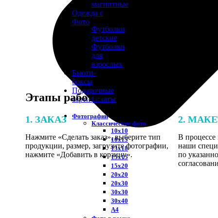
магнитные
Одежда с
Фото
Футболки
детские
Футболки
для
взрослых
Бьюти-
боксы
Подарочные
Этапы работы
сертификаты
Фотографии
1. ЗАКАЗ
2. МАК
Классические фото
10х10
Нажмите «Сделать заказ», выберите тип
В процессе 
10х15
продукции, размер, загрузите фотографии,
наши специ
13х18
нажмите «Добавить в корзину».
по указанно
15х15
согласовани
15х20
20х20
20х30
30х30
30х40
А4