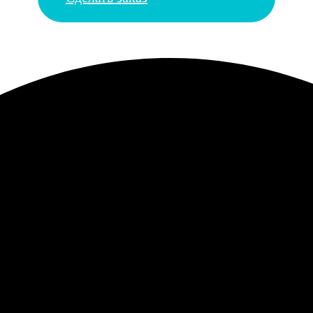
сунок перенесён отлично, тарелка керамическая, можно даже мыт
 минималистичный дизайн. Переплет прочный, листы хорошо пер