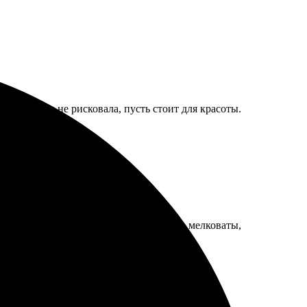
ь, но я бы не рисковала, пусть стоит для красоты.
елистываются. Только даты праздников мелковаты,