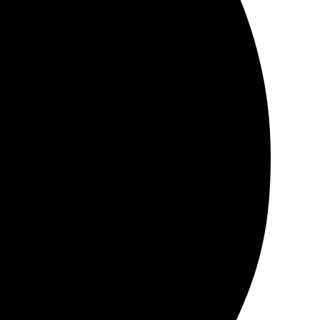
 приятно носить.
л заказ. Доставка в Белокуриху была быстрой, через
инально. Всё выполнено аккуратно, никаких дефектов.
йн. Простой интерфейс и доступные инструкции