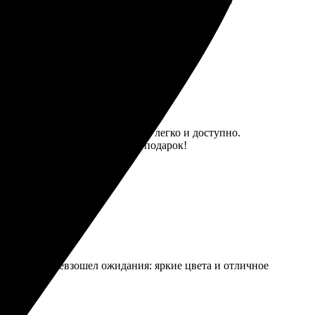
таких ярких цветов не ожидала!
ала фотографию на сайте — все легко и доступно.
 хочет сделать оригинальный подарок!
 Результат превзошел ожидания: яркие цвета и отличное