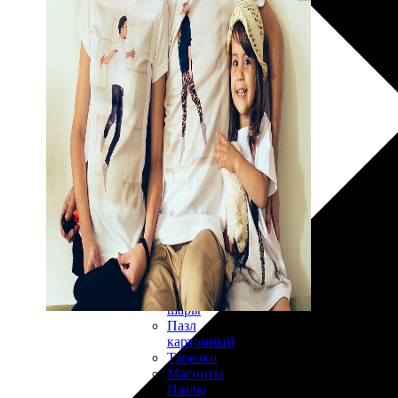
30х40
20х45
30х60
30х90
40х40
40х60
50х70
Пенокартон
Модульные
картины
ФотоПостеры
ФотоПодушки
Фотоcувениры
Значки
Коврик
для
мыши
Кружки
Новогодние
шары
Пазл
картонный
Тарелки
Магниты
Пазлы