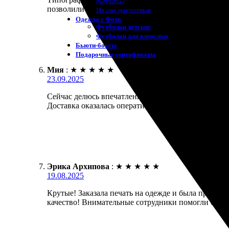
Магниты
позволили быстро оформить заказ. Доставка пришла
Пазлы магнитные
Одежда с Фото
Футболки детские
Футболки для взрослых
Бьюти-боксы
Подарочные сертификаты
Мия
:
★
★
★
★
★
23.09.2025
Сейчас делюсь впечатлениями! Отличный сервис и б
Доставка оказалась оперативной, и качество прев
Эрика Архипова
:
★
★
★
★
★
19.08.2025
Крутые! Заказала печать на одежде и была приятно
качество! Внимательные сотрудники помогли с выбо