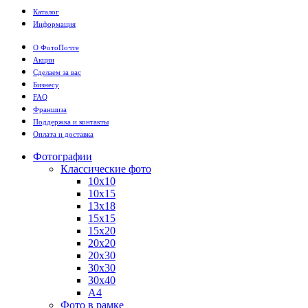
Каталог
Информация
О ФотоПочте
Акции
Сделаем за вас
Бизнесу
FAQ
Франшиза
Поддержка и контакты
Оплата и доставка
Фотографии
Классические фото
10х10
10х15
13х18
15х15
15х20
20х20
20х30
30х30
30х40
А4
Фото в рамке