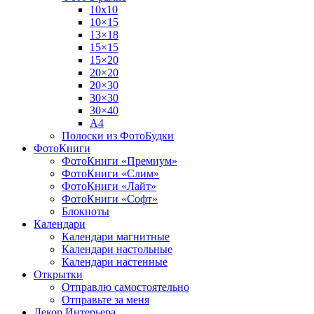
10х10
10×15
13×18
15×15
15×20
20×20
20×30
30×30
30×40
A4
Полоски из ФотоБудки
ФотоКниги
ФотоКниги «Премиум»
ФотоКниги «Слим»
ФотоКниги «Лайт»
ФотоКниги «Софт»
Блокноты
Календари
Календари магнитные
Календари настольные
Календари настенные
Открытки
Отправлю самостоятельно
Отправьте за меня
Декор Интерьера