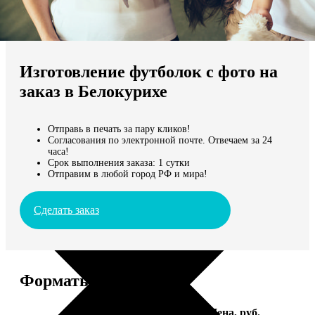
Не нашли Ваш город?
Мы доставляем по всему миру
Изготовление футболок с фото на
Продолжить без города
заказ в Белокурихе
Отправь в печать за пару кликов!
Согласования по электронной почте. Отвечаем за 24
часа!
Срок выполнения заказа: 1 сутки
Отправим в любой город РФ и мира!
Сделать заказ
Форматы и цены
Услуга
Цена, руб.