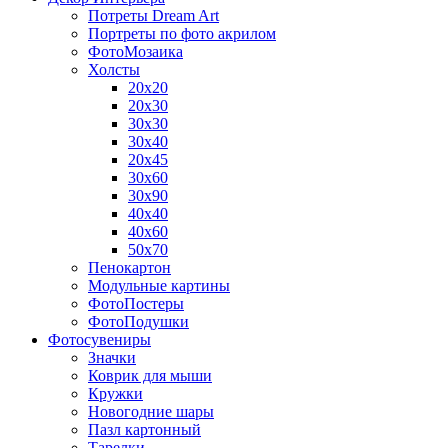
Потреты Dream Art
Портреты по фото акрилом
ФотоМозаика
Холсты
20х20
20х30
30х30
30х40
20х45
30х60
30х90
40х40
40х60
50х70
Пенокартон
Модульные картины
ФотоПостеры
ФотоПодушки
Фотоcувениры
Значки
Коврик для мыши
Кружки
Новогодние шары
Пазл картонный
Тарелки